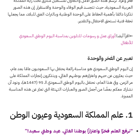
فخر وعزة. ترسم هذه الصور الأمل والتفاؤل لمستقبل مشرق تحت راية المملكة
العربية السعودية، حيث تتجسد قيم الوفاء والوحدة والاستقرار. إن هذه الصور
تذكرنا دائمًا بأهمية الحفاظ على الوحدة الوطنية وبالتراث الغني للبلاد، مما يجعلها
تحفة فنية تستحق الاحتفال والتقدير.
⇐اقرأ أيضا:
أوراق عمل و رسومات للتلوين بمناسبة اليوم الوطني السعودي
للأطفال
تعبير عن الفخر والوحدة
إن اليوم الوطني السعودي هو مناسبة رائعة يحتفل بها السعوديون عامًا بعد عام،
حيث يعبّرون عن حبهم واعتزازهم بوطنهم الغالي، ويتذكرون إنجازات المملكة على
مر الزمن. وفي هذا العام، نحتفل باليوم الوطني السعودي الـ 95 (1447هـ)، ونود أن
نشارك معكم بعضًا من أجمل الصور والعبارات التهنئة التي تعبّر عن هذه المناسبة
المميزة.
1. علم المملكة السعودية وعيون الوطن
“نرفع العلم فخرًا واعتزازًا بوطننا الغالي. عيد وطني سعيد!”