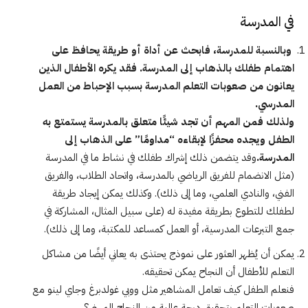
في المدرسة
وبالنسبة للمدرسة، فابحث عن أداة أو طريقة يحافظ على
اهتمام طفلك بالذهاب إلى المدرسة. فقد يكره الأطفال الذين
يعانون من صعوبات التعلم المدرسة بسبب الإحباط من العمل
المدرسي.
ولذلك فمن المهم أن تجد شيئًا متعلق بالمدرسة يستمتع به
الطفل ويجده محفزًا لإبقاءه “مداومًا” على الذهاب إلى
المدرسة.
وقد يتضمن ذلك إشراك طفلك في نشاط ما في المدرسة
(مثل الانضمام للفريق الرياضي بالمدرسة، واتحاد الطلاب، والفريق
الفني، والنادي العلمي، وما إلى ذلك). وكذلك يمكن إيجاد طريقة
لطفلك للتطوع بطريقة مفيدة له (على سبيل المثال، المشاركة في
جمع التبرعات المدرسية، أو العمل كمساعد للمكتبة، وما إلى ذلك).
يمكن أن يُظهر العثور على نموذج يحتذى به يعاني أيضًا من مشاكل
التعلم للأطفال أن النجاح يمكن تحقيقه.
فنعلم الطفل كيف تعامل المشاهير مثل ووبي غولدبرغ وجاي لينو مع
صعوبات التعلم بتحقيق درجة عالية من النجاح المهني؟