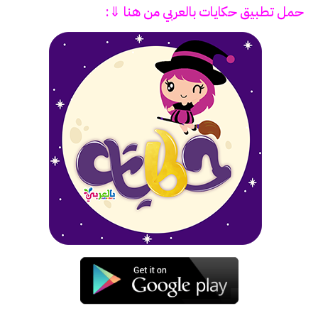
حمل تطبيق
حكايات بالعربي
من هنا ⇓: