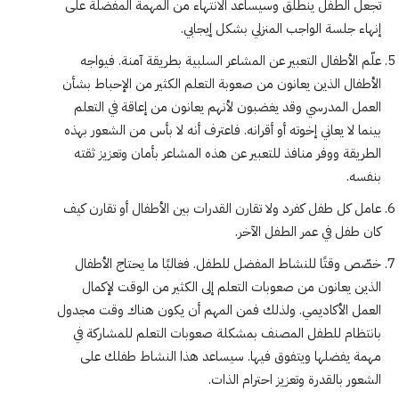
تجعل الطفل ينطلق وسيساعد الانتهاء من المهمة المفضلة على
إنهاء جلسة الواجب المنزلي بشكل إيجابي.
علّم الأطفال التعبير عن المشاعر السلبية بطريقة آمنة. فيواجه
الأطفال الذين يعانون من صعوبة التعلم الكثير من الإحباط بشأن
العمل المدرسي وقد يغضبون لأنهم يعانون من إعاقة في التعلم
بينما لا يعاني إخوته أو أقرانه. فاعترف أنه لا بأس من الشعور بهذه
الطريقة ووفر منافذ للتعبير عن هذه المشاعر بأمان وتعزيز ثقته
بنفسه.
عامل كل طفل كفرد ولا تقارن القدرات بين الأطفال أو تقارن كيف
كان طفل في عمر الطفل الآخر.
خصّص وقتًا للنشاط المفضل للطفل. فغالبًا ما يحتاج الأطفال
الذين يعانون من صعوبات التعلم إلى الكثير من الوقت لإكمال
العمل الأكاديمي. ولذلك فمن المهم أن يكون هناك وقت مجدول
بانتظام للطفل المصنف بمشكلة صعوبات التعلم للمشاركة في
مهمة يفضلها ويتفوق فيها. سيساعد هذا النشاط طفلك على
الشعور بالقدرة وتعزيز احترام الذات.