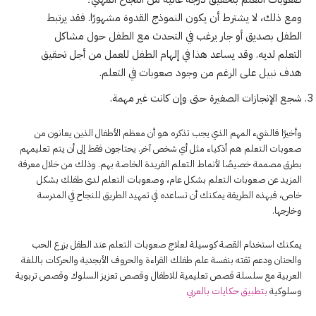
ومع ذلك، لا يشترط أن يكون النموذج القدوة مشهورًا. فقد يرتبط
الطفل بصديق أو جار يرغب في التحدث مع الطفل حول مشاكل
التعلم لديه. وقد يساعد هذا في إلهام الطفل للعمل من أجل تحقيق
هدف نبيل على الرغم من وجود صعوبات في التعلم.
شجع الإنجازات الصغيرة حتى وإن كانت غير مهمة.
وأخيرًا فالشيء المهم الذي يجب تذكره هو أن معظم الأطفال الذين يعانون من
صعوبات التعلم هم أذكياء مثل أي شخص آخر. يحتاجون فقط إلى أن يتم تعليمهم
بطرق مصممة خصيصًا لأنماط التعلم الفريدة الخاصة بهم. وذلك من خلال معرفة
المزيد عن صعوبات التعلم بشكل عام، وصعوبات التعلم لدى طفلك بشكل
خاص، فبهذه الطريقة يمكنك أن تساعده في تمهيد الطريق للنجاح في المدرسة
وخارجها.
يمكنك استخدام القصة كوسيلة لعلاج صعوبات التعلم عند الطفل بزرع الحب
والحنان ودعم ثقته بنفسة علم طفلك القراءة والحروف الأبجدية والحركات باللغة
العربية مع سلسلة قصص تعليمية للاطفال وقصص تعزيز السلوك وقصص تربوية
وسلوكية
بتطبيق حكايات بالعربي