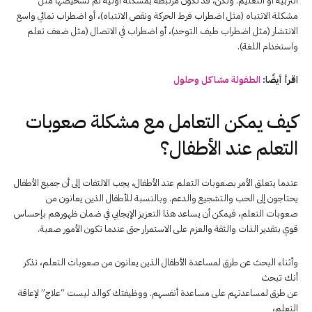
التربية أو التعليم. ولكن، قد تكون مرتبطة بمشكلة أولية تم تشخيصها مثل
مشكلة الانتباه (مثل اضطراب فرط الحركة ونقص الانتباه)، أو اضطراب نمائي واسع
الانتشار (مثل اضطراب طيف التوحد)، أو اضطراب في الاتصال (مثل ضعف تعلم
واستخدام اللغة).
اقرأ أيضًا:
الطفولة مشاكل وحلول
كيف يمكن التعامل مع مشكلة صعوبات
التعلم عند الأطفال؟
عندما يتعلق الأمر بصعوبات التعلم عند الأطفال، يجب الالتفات إلى أن جميع الأطفال
يحتاجون إلى الحب والتشجيع والدعم. وبالنسبة للأطفال الذين يعانون من
صعوبات التعلم، فيمكن أن يساعد هذا التعزيز الإيجابي في ضمان ظهورهم بإحساس
قوي بتقدير الذات والثقة والعزم على الاستمرار حتى عندما تكون الأمور صعبة.
وأثناء البحث عن طرق لمساعدة الأطفال الذين يعانون من صعوبات التعلم، تذكر
أنك تبحث
عن طرق لمساعدتهم على مساعدة أنفسهم. ووظيفتك كوالد ليست “علاج” لإعاقة
التعلم،