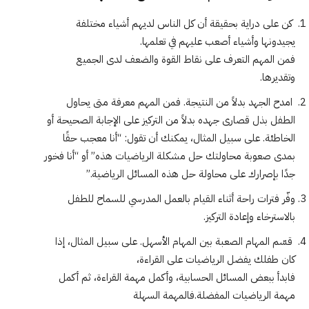
كن على دراية بحقيقة أن كل الناس لديهم أشياء مختلفة
يجيدونها وأشياء أصعب عليهم في تعلمها.
فمن المهم التعرف على نقاط القوة والضعف لدى الجميع
وتقديرها.
امدح الجهد بدلاً من النتيجة. فمن المهم معرفة متى يحاول
الطفل بذل قصارى جهده بدلاً من التركيز على الإجابة الصحيحة أو
الخاطئة. على سبيل المثال، يمكنك أن تقول: “أنا معجب حقًا
بمدى صعوبة محاولتك حل مشكلة الرياضيات هذه” أو “أنا فخور
جدًا بإصرارك على محاولة حل هذه المسائل الرياضية.”
وفّر فترات راحة أثناء القيام بالعمل المدرسي للسماح للطفل
بالاسترخاء وإعادة التركيز.
قسّم المهام الصعبة بين المهام الأسهل. على سبيل المثال، إذا
كان طفلك يفضل الرياضيات على القراءة،
فابدأ ببعض المسائل الحسابية، وأكمل مهمة القراءة، ثم أكمل
مهمة الرياضيات المفضلة.فالمهمة السهلة