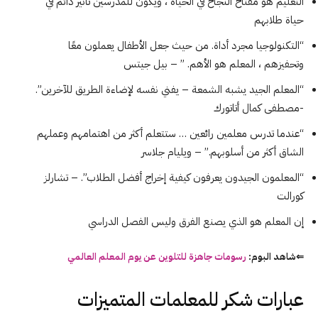
التعليم هو مفتاح النجاح في الحياة ، ويكون للمدرسين تأثير دائم في
حياة طلابهم
“التكنولوجيا مجرد أداة. من حيث جعل الأطفال يعملون معًا
وتحفيزهم ، المعلم هو الأهم. ” – بيل جيتس
“المعلم الجيد يشبه الشمعة – يفني نفسه لإضاءة الطريق للآخرين”.
-مصطفى كمال أتاتورك
“عندما تدرس معلمين رائعين … ستتعلم أكثر من اهتمامهم وعملهم
الشاق أكثر من أسلوبهم.” – ويليام جلاسر
“المعلمون الجيدون يعرفون كيفية إخراج أفضل الطلاب”. – تشارلز
كورالت
إن المعلم هو الذي يصنع الفرق وليس الفصل الدراسي
⇐شاهد البوم:
رسومات جاهزة للتلوين عن يوم
المعلم
العالمي
عبارات شكر للمعلمات المتميزات