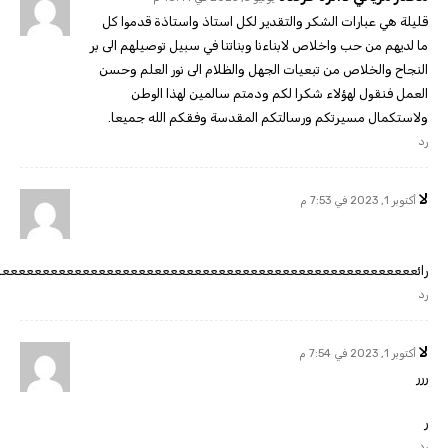
قليلة هي عبارات الشكر والتقدير لكل استاذ واستاذة قدموا كل
ما لديهم من حب واخلاص لابناءنا وبناتنا في سبيل توصيلهم الى بر
النجاح والخلاص من تبعيات الجهل والظلام الى نور العلم وحسن
العمل فنقول لهؤلاء شكرا لكم ودمتم سالمين لهذا الوطن
ولاستكمال مسيرتكم ورسالتكم المقدسة وفقكم الله جميعا.
رد
لا
أكتوبر 1, 2023 في 7:53 م
رائععععععععععععععععععععععععععععععععععععععععععععععععععععع
رد
لا
أكتوبر 1, 2023 في 7:54 م
ررر
ر
رد