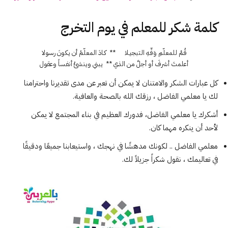
كلمة شكر للمعلم في يوم التخرج
قُـمْ للمعلّمِ وَفِّـهِ التبجيـلا **
كـادَ المعلّمُ أن يكونَ رسولا
أعلمتَ أشرفَ أو أجلَّ من الذي **
يبني وينشئُ أنفـساً وعقول
كل عبارات الشكر والامتنان لا يمكن أن تعبر عن مدى تقديرنا واحترامنا
لك يا معلمي الفاضل ، رزقك الله بالصحة والعافية.
أشكرك يا معلمي الفاضل، فدورك العظيم في بناء المجتمع لا يمكن
لأحد أن ينكره مهما كان.
معلمي الفاضل .. لكونك مدهشًا في نهجك ، واستيعابنا جميعًا ودقيقًا
في تعاليمك ، نقول شكراً جزيلاً لك.