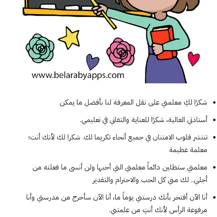
شكرًا لكِ معلمتي على نقل المعرفة لنا بأفضل ما يمكن
أستاذتي الغالية، شكرًا للعناية والتفاني في تعليمي.
تنتشر قلوب الامتنان في جميع أنحاء تكريما لك. شكرا لك لأنك أنت؛
معلمة عظيمة
معلمتي ستظلين دائماً معلمتي التي أحبها ولن أنسى ما فعلته من
أجلي.. لك مني كل الحب والاحترام والتقدير
أنا الآن أفتخر بأنك درستني يوماً ما، أنا الآن سأخرج من مدرستي وأنا
مرفوعة الرأس لأنك أنتِ من علمتني.