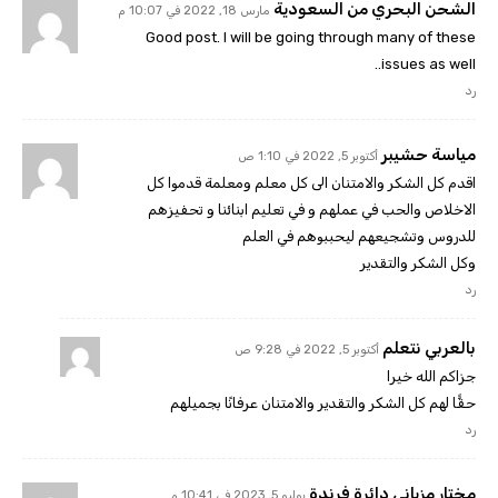
الشحن البحري من السعودية
مارس 18, 2022 في 10:07 م
Good post. I will be going through many of these
issues as well..
رد
مياسة حشيبر
أكتوبر 5, 2022 في 1:10 ص
اقدم كل الشكر والامتنان الى كل معلم ومعلمة قدموا كل
الاخلاص والحب في عملهم و في تعليم ابنائنا و تحفيزهم
للدروس وتشجيعهم ليحببوهم في العلم
وكل الشكر والتقدير
رد
بالعربي نتعلم
أكتوبر 5, 2022 في 9:28 ص
جزاكم الله خيرا
حقًّا لهم كل الشكر والتقدير والامتنان عرفانًا بجميلهم
رد
مختار مزياني دائرة فرندة
يوليو 5, 2023 في 10:41 م