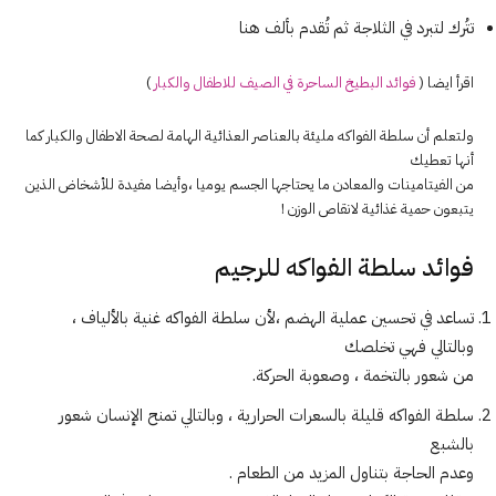
تتُرك لتبرد في الثلاجة ثم تُقدم بألف هنا
اقرأ ايضا (
فوائد البطيخ الساحرة في الصيف للاطفال والكبار
)
ولتعلم أن سلطة الفواكه مليئة بالعناصر العذائية الهامة لصحة الاطفال والكبار كما
أنها تعطيك
من الفيتامينات والمعادن ما يحتاجها الجسم يوميا ،وأيضا مفيدة للأشخاض الذين
يتبعون حمية غذائية لانقاص الوزن !
فوائد سلطة الفواكه للرجيم
تساعد في تحسين عملية الهضم ،لأن سلطة الفواكه غنية بالألياف ،
وبالتالي فهي تخلصك
من شعور بالتخمة ، وصعوبة الحركة.
سلطة الفواكه قليلة بالسعرات الحرارية ، وبالتالي تمنح الإنسان شعور
بالشبع
وعدم الحاجة بتناول المزيد من الطعام .