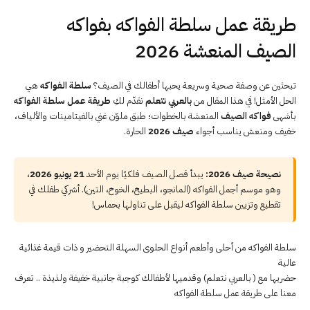
طريقة عمل سلطة الفواكه بفواكه
الصيف المنعشة 2026
تبحثين عن وصفة صحية وسريعة يحبها أطفالك في الصيف؟
سلطة الفواكه
هي
الحل الأمثل! في هذا المقال من
بالعربي نتعلم
نقدّم لكِ
طريقة عمل سلطة الفواكه
بأشهى
فواكه الصيف
المنعشة بالخطوات؛ طبق ملوّن غني بالفيتامينات والألياف،
خفيف ومنعش يناسب أجواء
صيف 2026
الحارة.
نصيحة صيف 2026:
يبدأ فصل الصيف فلكيًا يوم الأحد
21 يونيو 2026
،
وهو موسم أجمل الفواكه (المانجو، البطيخ، الخوخ، التين). أشركي طفلك في
تقطيع وتزيين سلطة الفواكه ليقبل على تناولها بحماس!
سلطة الفواكه من أحلى وأطعم أنواع الحلوى السهلة التحضير و ذات قيمة غذائية
عالية
حضريها مع ( بالعربي نتعلم) وقدميها لأطفالك كوجبة جانبية خفيفة ولذيذة .. تعرف
معنا على طريقة عمل سلطة الفواكه