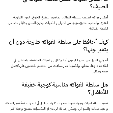
الصيف؟
أفضل فواكه الصيف لسلطة الفواكه: المانجو، البطيخ، الخوخ، الموز، الفراولة،
التفاح، والعنب. اختاري مزيجًا من الألوان والنكهات ليكون الطبق جذابًا ومتكامل
القيمة الغذائية.
كيف أحافظ على سلطة الفواكه طازجة دون أن
يتغير لونها؟
أضيفي القليل من عصير الليمون أو البرتقال إلى الفواكه المقطّعة، واحفظيها في
الثلاجة في وعاء مغلق، وقدّميها خلال ساعات من التحضير للحصول على أفضل
طعم ومظهر.
هل سلطة الفواكه مناسبة كوجبة خفيفة
للأطفال؟
نعم، سلطة الفواكه وجبة خفيفة صحية مثالية للأطفال في الصيف، تمدّهم بالطاقة
والفيتامينات والسوائل، ويمكن إضافة الزبادي أو المكسرات لتصبح وجبة أكثر