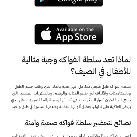
لماذا تعد سلطة الفواكه وجبة مثالية
للأطفال في الصيف؟
سلطة الفواكه طبق صيفي متكامل؛ فهي غنية بالماء الذي يرطّب جسم الطفل،
وبالفيتامينات والألياف التي تدعم المناعة والهضم، وبالسكريات الطبيعية التي
تمنح الطاقة دون أضرار السكر الصناعي. كما أنها وسيلة رائعة لتعويد الطفل الذي
يرفض الفاكهة على تناولها بفضل ألوانها الجذابة وطعمها المتنوع في طبق واحد.
نصائح لتحضير سلطة فواكه صحية وآمنة
اغسلي الفواكه جيدًا وقطّعيها قطعًا صغيرة تناسب عمر الطفل لتجنب الاختناق،