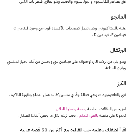
غني بعناصر الكالسيوم والبوتاسيوم والحديد وهو يعلاج اضطرابات الكلى .
المانجو
غنية بالبيتا كاروتين وهي تعمل كمضادات للأكسدة قوية مع وجود فيتامين C،
فيتامين E، فيتامين D .
البرتقال
وهو يقي من نزلات البرد لإحتوائه على فيتامين سي ويحسن من أداء الجهاز التنفسي
ويقوى المناعة .
الكرز
غني بالفلافونويدات وهي فعالة جدًّا في تحسين كفاءة عمل الدماغ وتقوية الذاكرة .
لمزيد من المقالات الخاصة
بصحة وتغذية الطفل
تابعونا على منصة
بالعربي نتعلم
.. بحب نهتم بكل ما يخص أبنائنا الصغار .
اقرأ لطفلك وعلمه حب القراءة مع أكثر من 50 قصة عربية