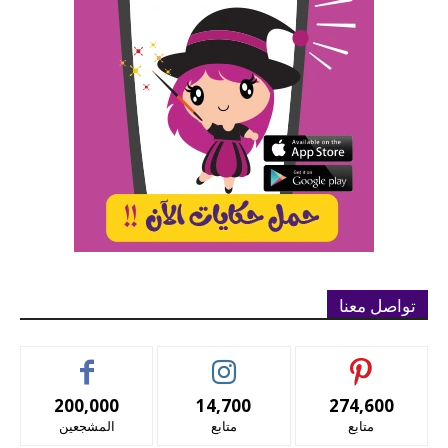
تواصل معنا
200,000
14,700
274,600
متابع
متابع
المشجعين