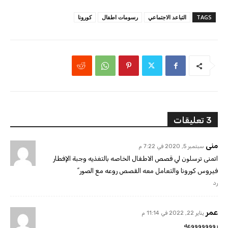
TAGS
التباعد الاجتماعي
رسومات اطفال
كورونا
3 تعليقات
منى
سبتمبر 5, 2020 في 7:22 م
اتمنى ترسلون لي قصص الاطفال الخاصه بالتغذيه وجبة الإفطار
فيروس كورونا والتعامل معه القصص روعه مع الصور ً
رد
عمر
يناير 22, 2022 في 11:14 م
روووووووعه