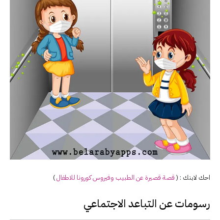
احك لابنك : (
قصة قصيرة عن الطبيب وفيروس
كورونا
للاطفال
)
رسومات عن التباعد الاجتماعي