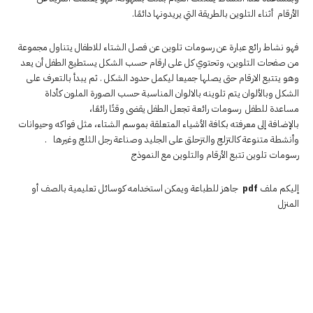
الأرقام أثناء التلوين بالطريقة التي يريدونها دائمًا.
فهو نشاط رائع عبارة عن رسومات تلوين عن فصل الشتاء للاطفال يتناول مجموعة
من صفحات التلوين، وتحتوي كل على ارقام حسب الشكل يستطيع الطفل أن يعد
وهو يتتبع الارقام حتى يصلها جميعا ليكمل حدود الشكل . ثم يبدأ بالتعرف على
الشكل وبالألوان يتم تلوينه بالالوان المناسبة حسب الصورة الملون كأداة
مساعدة للطفل رسومات رائعة تجعل الطفل يقضى وقتًا رائعًا،
بالإضافة إلى معرفته بكافة الأشياء المتعلقة بموسم الشتاء، مثل فواكه وحيوانات
وأنشطة متنوعة كالتزلج والتزحلق على الجليد وصناعة رجل الثلج وغيرها .
رسومات تلوين تتبع الأرقام والتلوين مع النموذج
إليكم ملف
pdf
جاهز للطباعة ويمكن استخدامه كوسائل تعليمية بالصف أو
المنزل