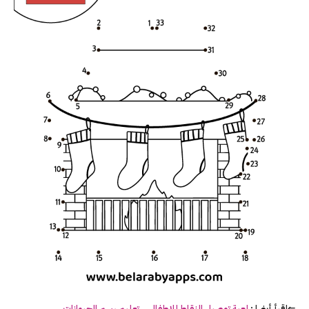
⇐اقرأ أيضا :
لعبة
توصيل
النقاط للاطفال .. تعليم رسم الحيوانات