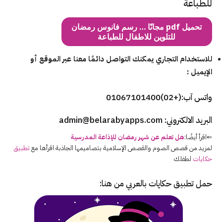
للطباعة
تحميل pdf مجانًا … رسم فانوس رمضان
للتلوين للاطفال للطباعة
للاستخدام التجاري يمكنك التواصل دائمًا معنا عبر الموقع أو
الإيميل :
واتس آب:
(+02)01067101400
البريد الالكتروني:
admin@belarabyapps.com
⇐اقرأ أيضًا:
هل تعلم عن شهر رمضان للإذاعة المدرسية
لمزيد من قصص الصوم والقصص الإسلامية بتصاميمها الجاذبة اقرأها مع
تطبيق
حكايات
لطفلك
حمل تطبيق حكايات بالعربي من هنا: