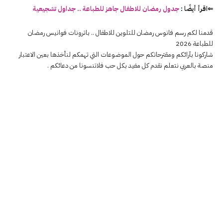
⇐اقرأ أيضًا :
جدول رمضان للاطفال جاهز للطباعة .. جداول تشجيعية
قدمنا لكم رسم فانوس رمضان للتلوين للاطفال .. باترونات فوانيس رمضان
للطباعة 2026
شاركونا بآرائكم ومقترحاتكم حول الموضوعات التي تهمكم لنأخذها بعين الاعتبار
منصة بالعربي نتعلم نقدم كل مفيد بكل حب فلاتنسونا من دعائكم .