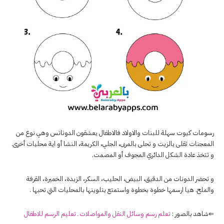
رسومات كيوت سهلة للبنات والاولاد فالاطفال يعشقون الدوناتس وهي نوع من
المعجنات تقلى بالزيت و تحلى بالمربى، الجلي، الكريمة، النشا أو اية محليات أخرى.
و تتخذ عادة الشكل الدائري المجوف أو المصمت.
و تحضر الدونات من الدقيق، البيض، الحليب، السكر، الزبدة، الخميرة، القرفة
والملح. هيا ارسمها خطوة بخطوة واستمتع بتلوينها بالمحليات التي تحبها .
⇐شاهد بالصور :
تعلم رسم وسائل النقل والمواصلات ـ تعليم الرسم للاطفال