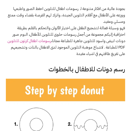
بجودة عالية من افكار متنوعة لـ رسومات اطفال للتلوين احفظ الصور واطبعها
ووزعه على الأطفال مع أقلام التلوين الجيدة، واترك لهم الفرصة بقضاء وقت ممتع
ومسلي ومفيد.
فهو وسيلة فعالة لتشجيع الطفل على اختيار الألوان والتحكم بالقلم بطريقة
احترافية إليكم مجموعة من أجمل رسومات حلوى للتلوين للأطفال، البوم صور
دونات ابيض واسود للتلوين جاهرة للطباعة مجانا،
رسومات اطفال كرتون للتلوين
PDF للطباعة . لاشباع موهبة التلوين الموجود لدى الاطفال بالذات وتشجيعهم
على تفريغ طاقتهم في اشياء مفيدة
رسم دونات للاطفال بالخطوات