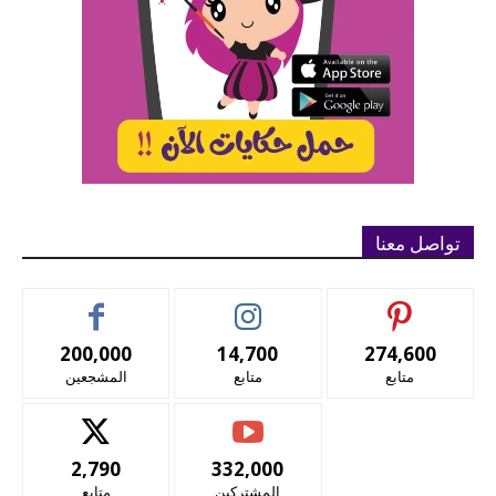
تواصل معنا
200,000
14,700
274,600
متابع
متابع
المشجعين
2,790
332,000
المشتركين
متابع