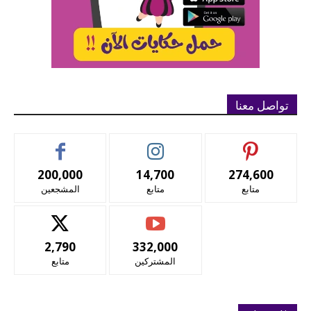
تواصل معنا
200,000
14,700
274,600
متابع
متابع
المشجعين
2,790
332,000
المشتركين
متابع