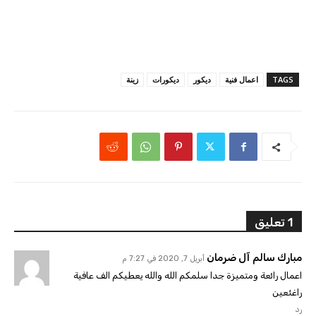
TAGS
اعمال فنية
ديكور
ديكورات
زينة
1 تعليق
مبارك سالم آل ضرمان
أبريل 7, 2020 في 7:27 م
اعمال رائعة ومتميزة جدا سلمكم الله والله يعطيكم الف عافية
راغئعين
رد