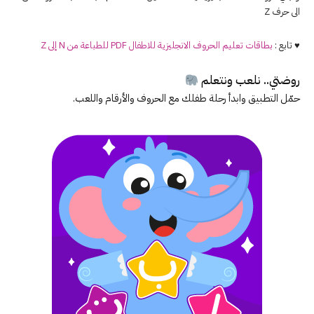
الى حرف Z
♥ تابع :
بطاقات تعليم الحروف الانجليزية للاطفال PDF للطباعة من N إلى Z
روضتي.. نلعب ونتعلم
حمّل التطبيق وابدأ رحلة طفلك مع الحروف والأرقام واللعب.