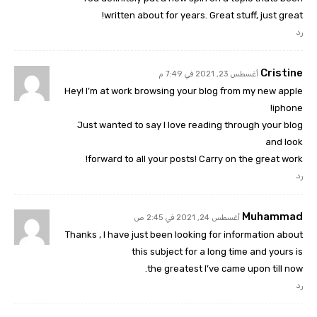
written about for years. Great stuff, just great!
رد
Cristine
أغسطس 23, 2021 في 7:49 م
Hey! I’m at work browsing your blog from my new apple
iphone!
Just wanted to say I love reading through your blog
and look
forward to all your posts! Carry on the great work!
رد
Muhammad
أغسطس 24, 2021 في 2:45 ص
Thanks , I have just been looking for information about
this subject for a long time and yours is
the greatest I’ve came upon till now.
رد