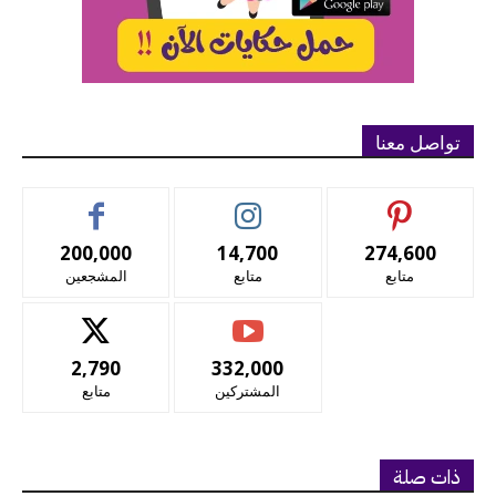
تواصل معنا
200,000
14,700
274,600
متابع
متابع
المشجعين
2,790
332,000
المشتركين
متابع
ذات صلة