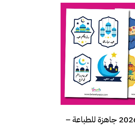
حمل مجانا .. اجمل صور ثيمات العيد 2026 جاهزة للطباعة –