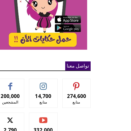
تواصل معنا
200,000
14,700
274,600
متابع
متابع
المشجعين
2,790
332,000