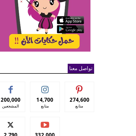
تواصل معنا
200,000
14,700
274,600
متابع
متابع
المشجعين
2,790
332,000