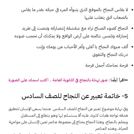
لا يقاس النجاح بالموقع الذي يتبوأه المرء في حياته بقدر ما يقاس
بالصعاب التي يتغلب عليها
النجاح كضوء الصباح تراه مع شقشقة إنتصاراته وتنصت إلى تغريد
إنجازاته وتلمس نتائجه على أرض الواقع ولا يمكنك أن تحجب ضوءه
ألف مبروك النجاح يا أغلى وأعز الأحباب من يومك وإنت
دربك النجاح والتفوق
فرحة نجاحك أجمل فرحة
⇐اقرأ أيضًا :
صور تهنئة بالنجاح في الثانوية العامة .. اكتب اسمك على الصورة
5- خاتمة تعبير عن النجاح للصف السادس
وفي نهاية موضوع تعبير عن النجاح للصف السادس عندما يسعى الإنسان لتحقیق
هدفه تواجه عقبات كثیرة، عليه ألا يستسلم لها وهو يتطلع إلى المستقبل
ويحلم بالنجاح، وهذا النجاح يحتاج إلى مجموعة عناصر تعین اإلنسان على مواجهة
الحياة، وهذه العناصر