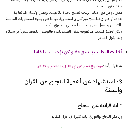
هكذا يکون للحياة
معنى ، ومن دون ذلك الهدف تصبح الحياة بلا قيمة، ويصیر الإنسان ضائعا بلا
هدف أو عنوان.فللنجاح دور كبير في استمرارية حياتنا على جميع المستويات الخاصة
بالتعليم والعمل وعلى الجانب العاطفي والأسري أيضًا،
ولكن تحقیق الهدف قد تعوقه بعض الصعوبات ؛ فالوصول للمجد ليس أمرا سهلا ؛
ولذا يقول الشاعر :
ألا لیت المطالب بالتمني** ولكن تؤخذ الدنيا غلابا
⇐ اقرأ أيضًا :
موضوع تعبير عن نهر النيل بالعناصر والافكار
3- استشهاد عن أهمية النجاح من القرآن
والسنة
* ايه قرانيه عن النجاح
ورد ذكر االنجاح والفوز في آيات كثيرة في القرآن الكريم