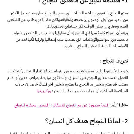
1- مقدمة
تعبير عن مامعنى النجاح ؟
يعتبر النجاح والتفوق من أهم الغايات التي يسعى إليها الإنسان حيث يبذل الكثير
من الجهد من أجل الوصول إلى هدفه وتحقيقه.ولكن هذا الأمر يتطلب من الشخص
الصبر ويحتاج إلى بعض الوقت لكي يستطيع تحقيق ذلك.
ورغم أن النجاح كلمة سهلة في النطق إلا أن تحقيقها يتطلب من الشخص الالتزام
بالعديد من القواعد.والإرشادات التي يصعب عليه إهمالها وتركها لأنها تعد من
الأساسيات اللازمة للتحقيق النجاح والتفوق.
تعريف النجاح :
هو حالة أو شرط تلبية مجموعة محددة من التوقعات. قد يُنظر إليه على أنه عكس
الفشل. تعتمد معايير النجاح على السياق، وقد تكون مرتبطة بمراقب معين أو نظام
معتقد. قد يعتبر شخص ما النجاح ما يعتبره شخص آخر فشلاً، خاصة في حالات
المنافسة المباشرة أو لعبة محصلتها صفر. المصدر :
ويكيبيديا
⇐اقرأ أيضًا:
قصة مصورة عن سر النجاح للاطفال :: قصص محفزة للنجاح
2- لماذا النجاح هدف كل انسان؟
ما أجمل أن يكون للإنسان هدف سام وشريف يسعى إليه بجد واجتهاد ؛ ليحققه !