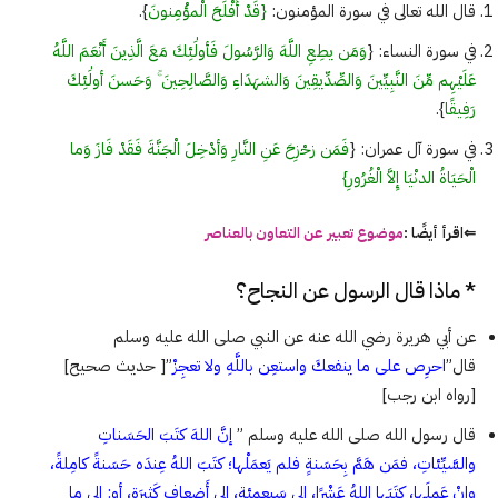
قال الله تعالى في سورة المؤمنون:
{قَدْ أَفْلَحَ الْمؤْمِنونَ
}.
في سورة النساء: {
وَمَن يطِعِ اللَّهَ وَالرَّسُولَ فَأولَٰئِكَ مَعَ الَّذِينَ أَنْعَمَ اللَّهُ
عَلَيْهِم مِّنَ النَّبِيِّينَ وَالصِّدِّيقِينَ وَالشهَدَاءِ وَالصَّالِحِينَ ۚ وَحَسنَ أولَٰئِكَ
رَفِيقًا
}.
في سورة آل عمران: {
فَمَن زحْزِحَ عَنِ النَّارِ وَأدْخِلَ الْجَنَّةَ فَقَدْ فَازَ وَما
الْحَيَاةُ الدنْيَا إِلاَّ الْغُرُورِ}
⇐اقرأ أيضًا :
موضوع تعبير عن التعاون بالعناصر
* ماذا قال الرسول عن النجاح؟
عن أبي هريرة رضي الله عنه عن النبي صلى الله عليه وسلم
قال”
احرِص على ما ينفعكَ واستعِن باللَّهِ ولا تعجِزْ
”[ حديث صحيح]
[رواه ابن رجب]
قال رسول الله صلى الله عليه وسلم ”
إنَّ اللهَ كتَبَ الحَسَناتِ
والسَّيِّئاتِ، فمَن هَمَّ بِحَسَنةٍ فلم يَعمَلْها؛ كتَبَ اللهُ عِندَه حَسَنةً كامِلةً،
وإنْ عَمِلَها، كتَبَها اللهُ عَشْرًا، إلى سَبعِمِئةٍ، إلى أَضعافٍ كَثيرَةٍ، أو: إلى ما