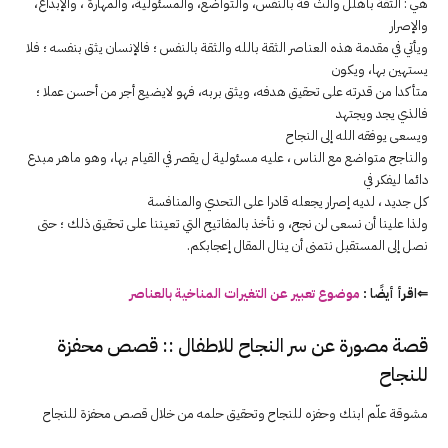
هي : الثقة باهلل والث قة بالنفس، والتواضع، والمسئولية، والمهارة ، والإبداع،
والإصرار
ويأتي في مقدمة هذه العناصر الثقة بالله والثقة بالنفس ؛ فالإنسان يثق بنفسه ؛ فلا
يستهین بها، ويكون
متأكدا من قدرته على تحقیق هدفه، ويثق بربه، فهو لايضيع أجر من أحسن عملا ؛
فالذي يجد ويجتهد
ويسعى يوفقه الله إلى النجاح
والناجح متواضع مع الناس ، عليه مسئولية ل يقصر في القيام بها، وهو ماهر مبدع
دائما ليفكر في
كل جديد ، لديه إصرار يجعله قادرا على التحدي والمنافسة
ولذا علینا أن نسعى لن نجح، و نأخذ بالمفاتيح التي تعیننا على تحقیق ذلك ؛ حتى
نصل إلى المستقبل نتمنى أن ينال المقال إعجابكم.
⇐اقرأ أيضًا :
موضوع تعبير عن التغيرات المناخية بالعناصر
قصة مصورة عن سر
النجاح
للاطفال :: قصص محفزة
للنجاح
مشوقة علّم ابنك وحفزه للنجاح وتحقيق حلمه من خلال قصص محفزة للنجاح