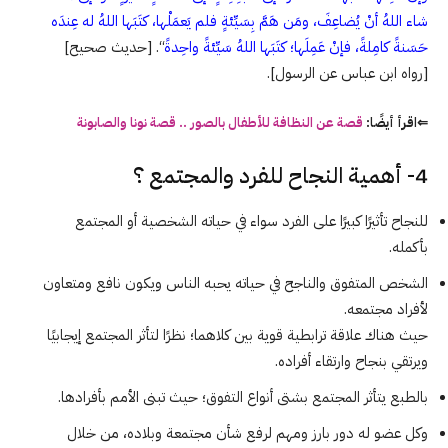
شاء اللهُ أنْ يُضاعِفَ، ومَن هَمَّ بِسَيِّئةٍ فلم يَعمَلْها، كتَبَها اللهُ له عِندَه
حَسَنةً كامِلةً، فإنْ عَمِلَها؛ كتَبَها اللهُ سَيِّئةً واحِدةً
“. [حديث صحيح]
[رواه ابن عباس عن الرسول].
⇐اقرأ أيضًا:
قصة عن النظافة للأطفال بالصور .. قصة نونا والصابونة
4- أهمية النجاح للفرد والمجتمع ؟
للنجاح تأثيرًا كبيرًا على الفرد سواء في حياته الشخصية أو المجتمع
بأكمله.
الشخص المتفوق والناجح في حياته يحبه الناس ويكون نافع ومتعاون
لأفراد مجتمعه.
حيث هناك علاقة ترابطية قوية بين كلاهما؛ نظرًا لتأثر المجتمع إيجابيًا
ويرتقي بنجاح وارتقاء أفراده.
بالطبع يتأثر المجتمع بشتى أنواع التفوق؛ حيث تبنى الأمم بأفرادها.
وكل عضو له دور بارز ومهم لرفع شأن مجتمعة وبلاده، من خلال