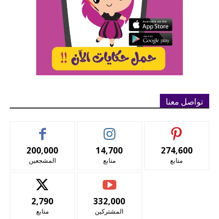
تواصل معنا
200,000
14,700
274,600
متابع
متابع
المشجعين
2,790
332,000
المشتركين
متابع