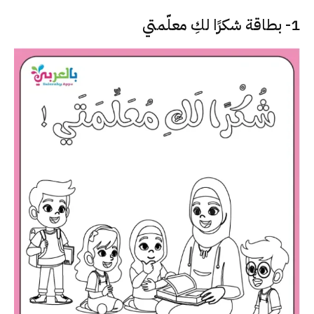
1- بطاقة شكرًا لكِ معلّمتي