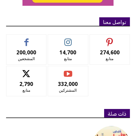
تواصل معنا
200,000
14,700
274,600
متابع
متابع
المشجعين
2,790
332,000
المشتركين
متابع
ذات صلة