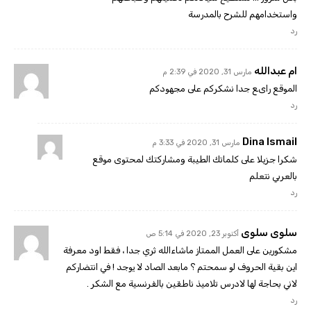
واستخدامهم للشرح بالمدرسة
رد
ام عبدالله
مارس 31, 2020 في 2:39 م
الموقع راىع جدا نشكركم على مجهودكم
رد
Dina Ismail
مارس 31, 2020 في 3:33 م
شكرا جزيلا على كلماتك الطيبة ومشاركتك لمحتوى موقع
بالعربي نتعلم
رد
سلوى سلوى
أكتوبر 23, 2020 في 5:14 ص
مشكورين على العمل الممتاز ماشاءالله ثري جدا ، فقط اود معرفة
اين بقية الحروف لو سمحتم ؟ مابعد الصاد لا يوجد ! في انتضاركم
لاني بحاجة لها لادرس تلاميذ ناطقين بالفرنسية مع الشكر .
رد