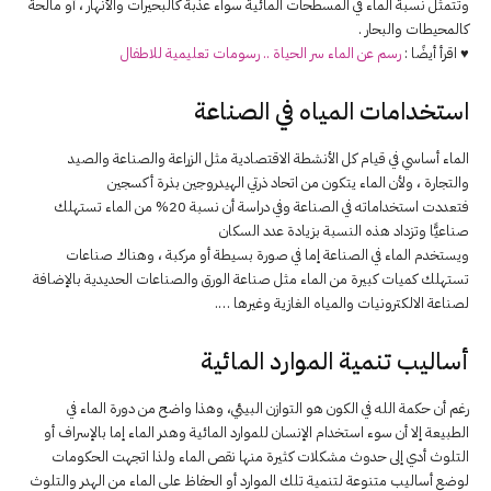
وتتمثل نسبة الماء في المسطحات المائية سواء عذبة كالبحيرات والأنهار ، أو مالحة
كالمحيطات والبحار .
♥ اقرأ أيضًا :
رسم عن الماء سر الحياة .. رسومات تعليمية للاطفال
استخدامات المياه في الصناعة
الماء أساسي في قيام كل الأنشطة الاقتصادية مثل الزراعة والصناعة والصيد
والتجارة ، ولأن الماء يتكون من اتحاد ذرتي الهيدروجين بذرة أكسجين
فتعددت استخداماته في الصناعة وفي دراسة أن نسبة 20% من الماء تستهلك
صناعيًّا وتزداد هذه النسبة بزيادة عدد السكان
ويستخدم الماء في الصناعة إما في صورة بسيطة أو مركبة ، وهناك صناعات
تستهلك كميات كبيرة من الماء مثل صناعة الورق والصناعات الحديدية بالإضافة
لصناعة الالكترونيات والمياه الغازية وغيرها ….
أساليب تنمية الموارد المائية
رغم أن حكمة الله في الكون هو التوازن البيئي، وهذا واضح من دورة الماء في
الطبيعة إلا أن سوء استخدام الإنسان للموارد المائية وهدر الماء إما بالإسراف أو
التلوث أدي إلى حدوث مشكلات كثيرة منها نقص الماء ولذا اتجهت الحكومات
لوضع أساليب متنوعة لتنمية تلك الموارد أو الحفاظ على الماء من الهدر والتلوث