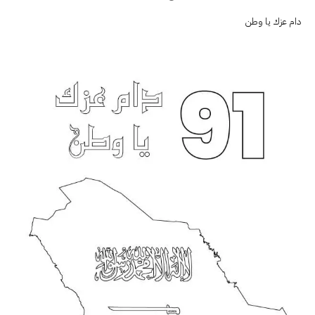
دام عزك يا وطن