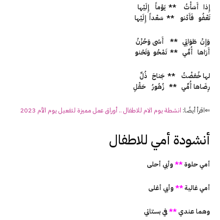
إِذا أَسَأْتُ ** يَوْماً إِلَيْها
تَعْفُو فَأَدْنو ** سَعْداً إِلَيْها
وَإِنْ طَوَانِي ** أَسًى وَحُزْنُ
أَرَاها أُمِّي ** تَمْحُو وَتَحْنو
لها خََفضْتُ ** جَناحَ ذُلِّ
رِضَاها أُمِّي ** زُهُورُ حَقْلِ
⇐اقرأ أيضًا:
انشطة يوم الام للاطفال .. أوراق عمل مميزة لتفعيل يوم الأم 2023
أنشودة أمي للاطفال
أمي حلوة
**
وأبي أحلى
أمي غالية
**
وأبي أغلى
وهما عندي
**
في بستاني