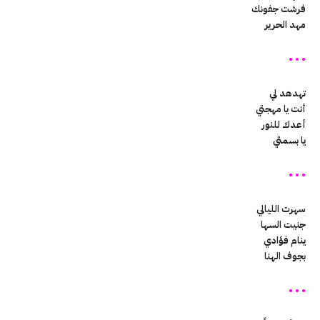
فرشت جفونك
مهد الحرير
• • •
تهدهد لي
أنت يا مهجتي
أعدك للنور
يا بسمتي
• • •
سهرت الليالي
جنيت السها
ينام فؤادي
بجوف الهنا
• • •