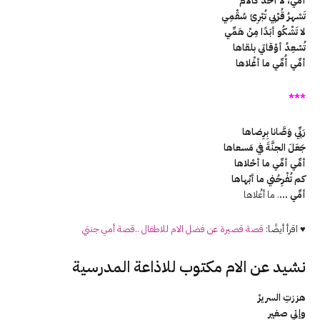
أمِّي، لا أحَدٌ كالأمِّ
تَسْهرُ قُرْبي تُبْرِئ سُقْمِي
لا تَشْكُو أبَدًا مِنْ هَمِّي
تُسْعِدُ أوْقاتي بلقاها
أمِّي أُمِّي ما أغْلاها
***
رَبِّي وَصَّانا بِرِضاها
جَعَلَ الجنَّةَ في مَسعاها
أمِّي أمِّي ما أحْلاها
كم تُفْرِحُني ما أبْهاها
أمِّي …
. ما أغْلاها
♥ اقرأ أيضًا:
قصة قصيرة عن فضل الام للاطفال ..قصة أمي جنتي
نشيد عن الام مكتوب للاذاعة المدرسية
هززتِ السريرْ
وإني صغير