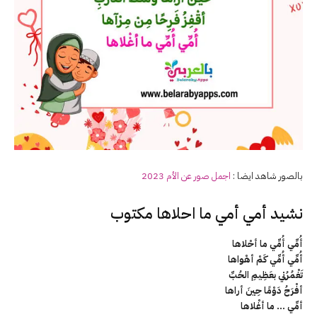
بالصور شاهد ايضا :
اجمل صور عن الأم 2023
نشيد أمي أمي ما احلاها مكتوب
أُمِّي أُمِّي ما أحْلاها
أُمِّي أُمِّي كَمْ أهْواها
تَغْمُرُني بعَظِيمِ الحُبِّ
أفْرَحُ دَوْمًا حِينَ أراها
أمِّي … ما أغْلاها