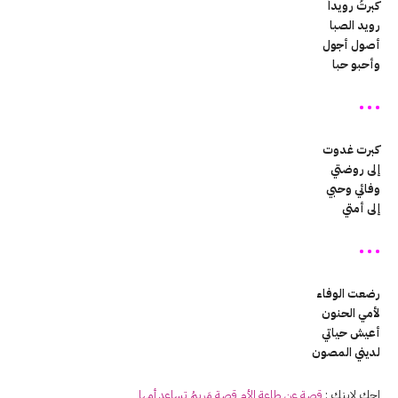
كبرتُ رويداً
رويد الصبا
أصول أجول
وأحبو حبا
• • •
كبرت غدوت
إلى روضتي
وفائي وحبي
إلى أمتي
• • •
رضعت الوفاء
لأمي الحنون
أعيش حياتي
لديني المصون
احك لابنك :
قصة عن طاعة
الأم
قصة مَريمُ تساعد أمها