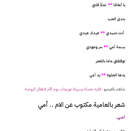
يا أنغامًا
**
تملأ قلبي
بندى الحب
أنت نشيدي
**
عيدك عيدي
بسمة أمي
**
سر وجودي
توقظني ماما بالفجر
يدها الحلوة
**
يد أمي
شاهد بالفيديو :
فكرة جميلة وسهلة توزيعات يوم
الأم
لاطفال الروضة
شعر بالعامية مكتوب عن الام .. أمي
أمـــــي.