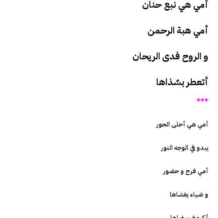
أمي هي نبع حنان
أمي هبة الرحمن
و الروح فدى الريحان
أتعطر بشذاها
***
أمي هي أحلى الحور
يبدو في الوجه النور
أمي فرح و حضور
و ضياء يغشاها
أكرمني برضاها