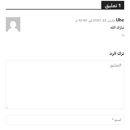
1 تعليق
Uhc
مارس 22, 2021 في 10:40 م
تبارك الله
رد
ترك الرد
التعليق:
اسم: