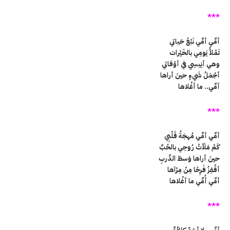
***
أمِّي أمِّي نَبْعُ حَياتي
تَمْلأُ يَومِي بالخَيْرات
وهي أنِيسِي في أوْقاتي
أجْمَلُ شَيءٍ حينَ أراها
أمِّي.. ما أغْلاها
***
أمِّي أمِّي مُهجَةُ قَلْبِي
كَمْ مَلَأتْ رُوحِي بالحُبِّ
حينَ أراها وَسطَ الدَّربِ
أقْفِزُ فَرِحًا مِنْ مِرْآها
أمِّي أُمِّي ما أغْلاها
***