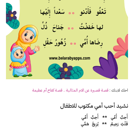
احك لابنك :
قصة قصيرة عن الام المثالية .. قصة كفاح أم عظيمة
نشيد أحب أمي مكتوب للاطفال
أُحِبُّ أُمِّي ** أُحِبُّ أُمِّي
قَلْبٌ رَحِيمٌ ** يُزِيحُ هَمِّي