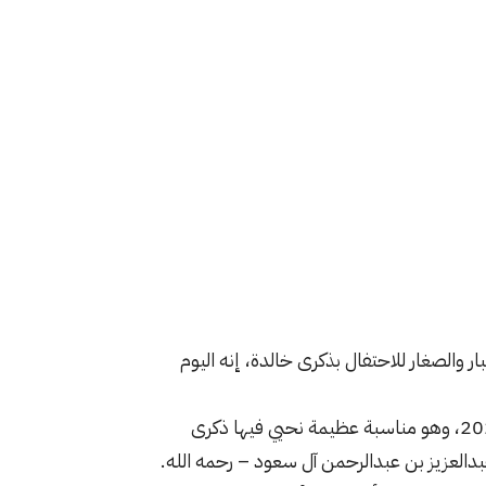
ار والصغار للاحتفال بذكرى خالدة، إنه اليوم
وفي هذا العام، نحتفل بـ اليوم الوطني السعودي 95 لعام 2025، وهو مناسبة عظيمة نحيي فيها ذكرى
دالعزيز بن عبدالرحمن آل سعود – رحمه الله.