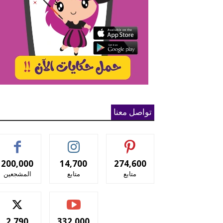
تواصل معنا
200,000
14,700
274,600
متابع
متابع
المشجعين
2,790
332,000