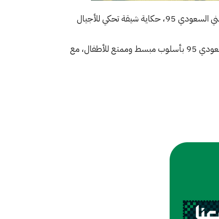
تعرف على قصة توحيد المملكة للأطفال بمناسبة اليوم الوطني السعودي 95، حكاية شيقة تحكي للأجيال
اكتشف مع طفلك قصة توحيد المملكة في اليوم الوطني السعودي 95 بأسلوب مبسط وممتع للأطفال، مع