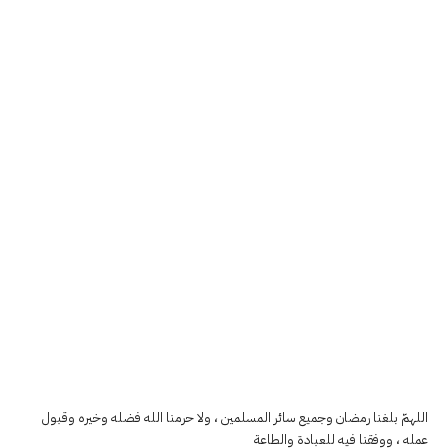
اللهمّ بلغنا رمضان وجميع سائر المسلمين ، ولا حرمنا الله فضله وخيره وقبول
عمله ، ووفقنا فيه للعبادة والطاعة