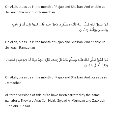
Oh Allah, bless us in the month of Rajab and Sha’ban. And enable us
to reach the month of Ramadhan.
كَانَ رَسُولُ اللهِ صَلَّى اللهُ عَلَيْهِ وَسَلَّمَ إِذَا دَخَلَ رَجَبٌ قَالَ: اللهُمَّ بَارِكْ لَنَا فِي رَجَبٍ
وَشَعْبَانَ وَبَلِّغْنَا رَمَضَانَ
Oh Allah, bless us in the month of Rajab and Sha’ban. And enable us
to reach Ramadhan.
كَانَ النَّبِيُّ صَلَّى اللهُ عَلَيْهِ وَسَلَّمَ إِذَا دَخَلَ رَجَبٌ، قَالَ: اللهُمَّ بَارِكْ لَنَا فِي رَجَبٍ وَشَعْبَانَ،
وَبَارِكْ لَنَا فِي رَمَضَانَ
Oh Allah, bless us in the month of Rajab and Sha’ban. And bless us in
Ramadhan.
All three versions of this du’aa have been narrated by the same
narrators. They are Anas Ibn Malik, Ziyaad An-Numayri and Zaa-idah
Ibn Abi Ruqaad.