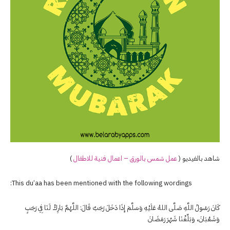
شاهد بالفيديو (
عمل شمس بالورق – اعمال فنية للاطفال
)
This du’aa has been mentioned with the following wordings:
كَانَ رَسُولُ اللَّهِ صَلَّى اللهُ عَلَيْهِ وَسَلَّمَ إِذَا دَخَلَ رَجَبٌ قَالَ: اللَّهُمَّ بَارِكْ لَنَا فِي رَجَبٍ
وَشَعْبَانَ، وَبَلِّغْنَا شَهْرَ رَمَضَانَ