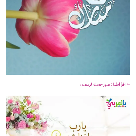
⇐ اقرأ أيضًا : صور جميلة لرمضان