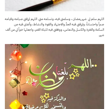
اللهم سلم لي شهر رمضان ، وسلمني فيه، وتسلمه مني. اللهم ارزقني صيامه وقيامه
صبراً واحتساباً، وارزقني فيه الجدَّ والاجتهاد والقوة والنشاط، وأعذني فيه من
السآمة والفترة والكسل والنعاس، ووفقني فيه لليلة القدر، واجعلها خيراً لي من ألف
شهر.