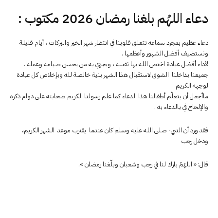
دعاء اللهُم بلغنا رمضان 2026 مكتوب :
دعاء عظيم بمجرد سماعه تتعلق قلوبنا في انتظار شهر الخير والبركات ، أيام قليلة
ونستضيف أفضل الشهور وأعظمها .
لأداء أفضل عبادة اختص الله بها نفسه ، ويجزي به من يحسن صيامه وعمله .
جميعنا بداخلنا الشوق لاستقبال هذا الشهر بنية خالصة لله وبإخلاص كل عبادة
لوجهه الكريم
ماأجمل أن يتعلّم أطفالنا هذا الدعاء كما علم رسولنا الكريم صحابته على دوام ذكره
والإلحاح في بالدعاء به .
فقد ورد أن النبي- صلى الله عليه وسلم كان عندما يقترب موعد الشهر الكريم،
ودخل رجب
قال: « اللهُمّ بارك لنا في رجب وشعبان وبلّغنا رمضان ».