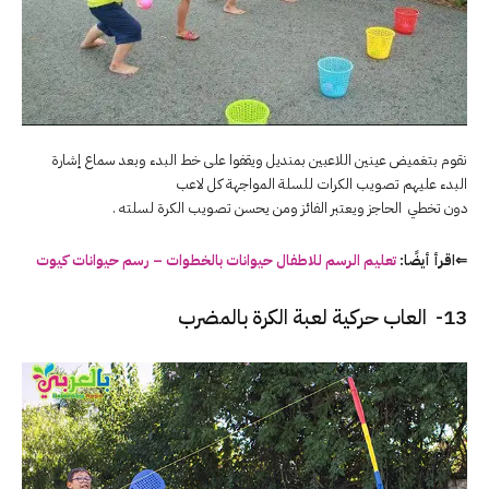
نقوم بتغميض عينين اللاعبين بمنديل ويقفوا على خط البدء وبعد سماع إشارة
البدء عليهم تصويب الكرات للسلة المواجهة كل لاعب
دون تخطي الحاجز ويعتبر الفائز ومن يحسن تصويب الكرة لسلته .
⇐اقرأ أيضًا:
تعليم الرسم للاطفال حيوانات بالخطوات – رسم حيوانات كيوت
13- العاب حركية لعبة الكرة بالمضرب