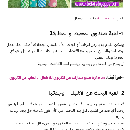
افكار
العاب صيفية
متنوعة للاطفال
1- لعبة صندوق المحيط و المطابقة
ويمكن القيام به بالرمل الرطب أو الجاف. بدأنا بالرمال الجافة ثم أضفنا الماء لعمل
بركة للمد والجزر في صندوق. مع الأعشاب البحرية والكائنات البحرية مثل القواقع
البحرية وعلى الطفل
أن يخرج من الصندوق ويطابق ويتعلم اسم الكائنات البحرية
⇐اقرأ أيضًا:
21 فكرة صنع سيارات من الكرتون للاطفال .. العاب من الكرتون
2- لعبة البحث عن الأشياء _ وجدتها_
فكرة جيدة للمشي وطي مسافات دون الشعور بالتعب ولكن هدف الطفل الرئيسي
إيجاد أكبر عدد من الأشياء التي يتم البحث عنها كأن نقول شاحنة حتى يجد الهدف
يصيح
بصوت عال وجدتها ليستكشف معاالم المكان حوله من خلال بطاقات مطبوعة
لأشياء موجودة وقد لاتكون موجودة لتزيد مسافة البحث .