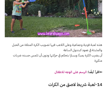
هذه لعبة فردية وجماعية وعلى اللاعب فيها تصويب الكرة المدلاة من الحبل
والمثبتة في عمود كبندول الساعة
أن يضرب الكرة يمينًا ويسارا بتحكم في حركتها ودون أن تلمس جسده ضربات
متكررة
⇐اقرأ أيضًا:
الرسم على الوجه للاطفال
14-لعبة شريط لاصق من الكرات