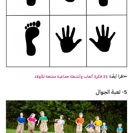
⇐اقرأ أيضًا:
21 فكرة ألعاب وأنشطة جماعية ممتعة للأولاد
5- لعبة الجوال