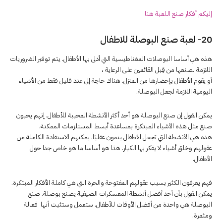
إليكم أفكار صنع اللعبة هنا
20- لعبة صنع البوصلة للاطفال
هذه هي أساسا البوصلات المغناطيسية التي أدلى بها الأطفال. يتم توفير الضروريات
اللازمة لصنعها من قِبل القائمين على الرعاية ،
أو يقوم الأطفال بإحضارها من المنزل. هناك حاجة إلى عدد قليل فقط من الأشياء
اليومية اللازمة لجعل البوصلة.
يمكن القول إن صنع البوصلة هو أحد أكثر الأنشطة المحببة للأطفال. إنهم يحبون
صنع مثل هذه الأشياء المبتكرة بمساعدة أبسط المستلزمات الممكنة.
هذه هي الأنشطة التي تجعل الأطفال ينمون عقليًا. يمكنهم الاستفادة الكاملة من
عقولهم وخلق أشياء لا يفكر بها الكبار. هذا هو أساسا ما هو خاص جدا حول
الأطفال.
فهم يعرفون الكثير بسبب عقولهم المفتوحة والحرة التي هي كاملة الأفكار المبتكرة.
يمكن القول بأن أحد أفضل أنشطة المعسكرات الصيفية يصنع بوصلة. صنع
البوصلة هي واحدة من أفضل الأوقات للأطفال. ستعمل وستثبت أنها فعالة
ومثمرة.