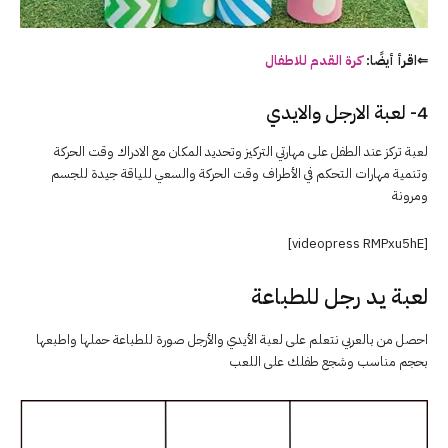
⇐اقرأ أيضًا:
كرة القدم للاطفال
4- لعبة الارجل والايدي
لعبة تركز عند الطفل على مهارتي التركيز وتحديد المكان مع الادراك وقت الحركة
وتنمية مهارات التحكم في الأطراف وقت الحركة والسعي للياقة جيدة للجسم
ومرونة
[videopress RMPxu5hE]
لعبة يد رجل للطباعة
احصل من بالعربي نتعلم على لعبة الأيدي والأرجل صورة للطباعة حملها واطبعها
بحجم مناسب وشجع طفلك على اللعب