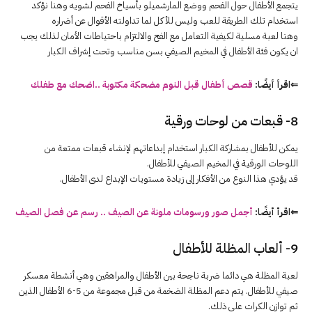
يتجمع الأطفال حول الفحم ووضع المارشميلو بأسياخ الفحم لشويه وهنا نؤكد
استخدام تلك الطريقة للعب وليس للأكل لما تداولته الأقوال عن أضراره
وهنا لعبة مسلية لكيفية التعامل مع الفح والالتزام باحتياطات الأمان لذلك يجب
ان يكون فئة الأطفال في المخيم الصيفي بسن مناسب وتحت إشراف الكبار
⇐اقرأ أيضًا:
قصص أطفال قبل النوم مضحكة مكتوبة ..اضحك مع طفلك
8- قبعات من لوحات ورقية
يمكن للأطفال بمشاركة الكبار استخدام إبداعاتهم لإنشاء قبعات ممتعة من
اللوحات الورقية في المخيم الصيفي للأطفال.
قد يؤدي هذا النوع من الأفكار إلى زيادة مستويات الإبداع لدى الأطفال.
⇐اقرأ أيضًا:
أجمل صور ورسومات ملونة عن الصيف .. رسم عن فصل الصيف
9- ألعاب المظلة للأطفال
لعبة المظلة هي دائما ضربة ناجحة بين الأطفال والمراهقين وهي أنشطة معسكر
صيفي للأطفال. يتم دعم المظلة الضخمة من قبل مجموعة من 5-6 الأطفال الذين
ثم توازن الكرات على ذلك.