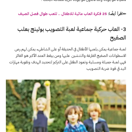
⇐اقرأ أيضًا:
25 فكرة العاب مائية للاطفال .. للعب طوال فصل الصيف
3- العاب حركية جماعية لعبة التصويب بولينج بعلب
الصفيح
لعبة جماعية يمكن يلعبها الأطفال في الحديقة أو على الشاطيء يمكن لهم رص
الاسطوانات الصفيح الفارغة والتنشين عليها ومن ييقط العدد الأكبر هو الفائز
فهي لعبة جميلة ومسلية وتعود الطفل على التركيز لتحديد الهدف وتقوية مهارات
اليد في قوة ضربة التصويب