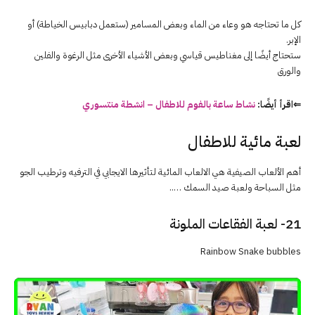
كل ما تحتاجه هو وعاء من الماء وبعض المسامير (ستعمل دبابيس الخياطة) أو
الإبر.
ستحتاج أيضًا إلى مغناطيس قياسي وبعض الأشياء الأخرى مثل الرغوة والفلين
والورق
⇐اقرأ أيضًا:
نشاط ساعة بالفوم للاطفال – انشطة منتسوري
لعبة مائية للاطفال
أهم الألعاب الصيفية هي الالعاب المائية لتأثيرها الايجابي في الترفيه وترطيب الجو
مثل السباحة ولعبة صيد السمك …..
21- لعبة الفقاعات الملونة
Rainbow Snake bubbles