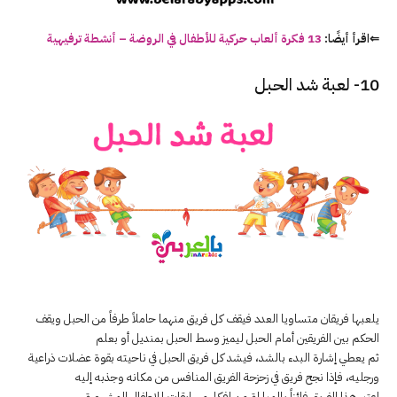
⇐اقرأ أيضًا:
13 فكرة ألعاب حركية للأطفال في الروضة – أنشطة ترفيهية
10- لعبة شد الحبل
يلعبها فريقان متساويا العدد فيقف كل فريق منهما حاملاً طرفاً من الحبل ويقف
الحكم بين الفريقين أمام الحبل ليميز وسط الحبل بمنديل أو بعلم
ثم يعطي إشارة البدء بالشد، فيشد كل فريق الحبل في ناحيته بقوة عضلات ذراعية
ورجليه، فإذا نجح فريق في زحزحة الفريق المنافس من مكانه وجذبه إليه
اعتبر هذا الفريق فائزاً بالمباراة من افكار مسابقات للاطفال المشهورة .