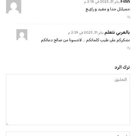
Finn
يناير 31, 2023 في 2:18 م
جميللل جدا و مفيد و راىع
رد
بالعربي نتعلم
يناير 31, 2023 في 2:39 م
نشكركم على طيب كلماتكم … لاتنسونا من صالح دعائكم
رد
ترك الرد
التعليق:
اسم: