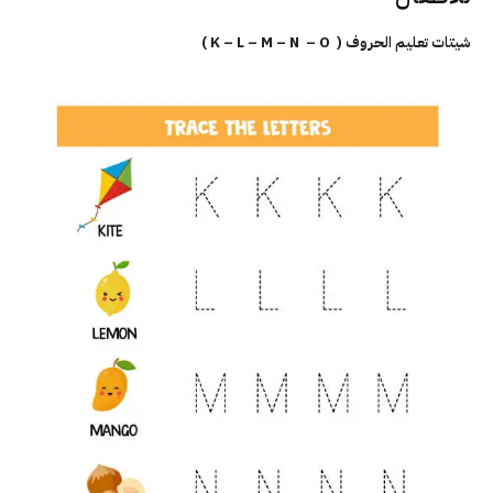
شيتات تعليم الحروف ( K – L – M – N – O )