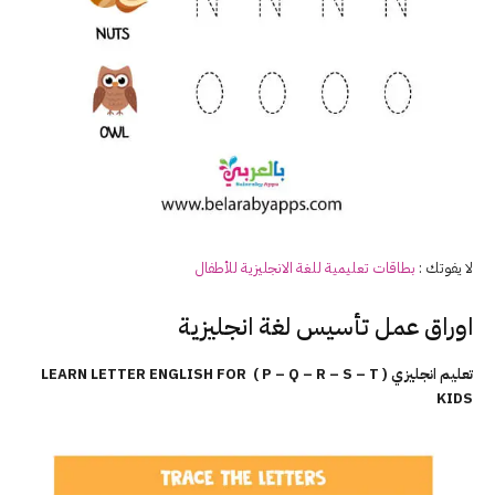
لا يفوتك :
بطاقات تعليمية للغة
الانجليزية
للأطفال
اوراق عمل تأسيس لغة انجليزية
تعليم انجليزي ( P – Q – R – S – T ) LEARN LETTER ENGLISH FOR
KIDS