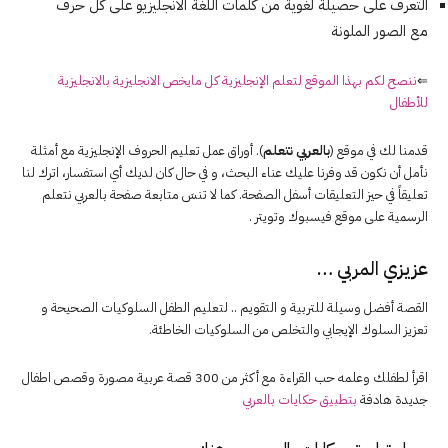
التعرف على حصيلة لغوية من كلمات اللغة الانجليزيو على كل حرف
مع الصور الملونة
⇐
ننصح لكم بهذا الموقع لتعلم الإنجليزية كل مايخص الانجليزية بالانجليزية
للأطفال
قدمنا لك في موقع (
بالعربي نتعلم
). أوراق عمل تعليم الحروف الإنجليزية مع أمثلة
نأمل أن نكون قد وفرنا عليك عناء البحث، و في حال كان لديك أي استفسار، اترك لنا
تعليقاً في حيز التعليقات أسفل الصفحة. كما لا تنسَ متابعة صفحة بالعربي نتعلم
الرسمية على موقع فيسبوك وتويتر .
عزيزي المربي …
القصة أفضل وسيلة للتربية و التقويم .. لتعليم الطفل السلوكيات الصحيحة و
تعزيز السلوك الإيجابي والتخلص من السلوكيات الخاطئة.
اقرأ لطفلك وعلمه حب القراءة مع أكثر من 300 قصة عربية مصورة وقصص اطفال
جديدة هادفة
بتطبيق حكايات بالعربي