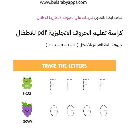
شاهد ايضا بالصور :
تدريبات على الحروف
الانجليزية
للاطفال
كراسة تعليم الحروف الانجليزية pdf للاطفال
حروف اللغة الانجليزية كبيتل ( F -G – H – I – J )