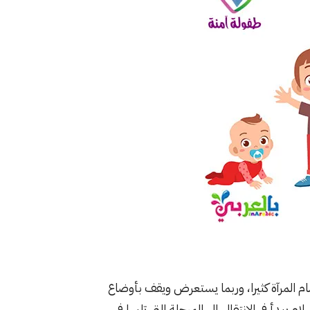
م المرآة كثيرا، وربما يستعرض ويقف بأوضاع
أ فى الانتقال إلى المرحلة التي تليها فى