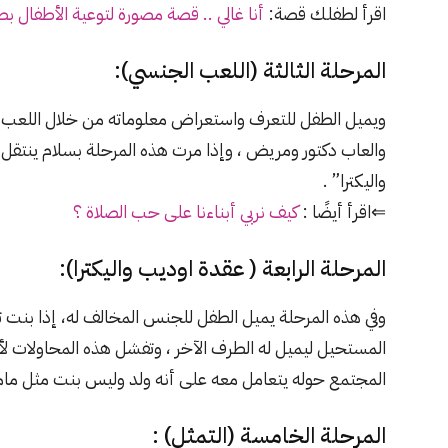
اقرأ لطفلك قصة:
أنا
غالي
.. قصة مصورة لتوعية اﻷطفال بص
المرحلة الثالثة (اللعب الجنسي):
ويميل الطفل للتعرف واستعراض معلوماته من خلال اللعب
والعاب دكتور ومريض ، وإذا مرت هذه المرحلة بسلام ينتقل 
واليكترا” .
⇐اقرأ أيضًا :
كيف نربي أبناءنا على حب الصلاة ؟
المرحلة الرابعة ( عقدة اوديب واليكترا):
وفي هذه المرحلة يميل الطفل للجنس المخالف له، إذا بنت تم
المستحيل ليميل له الطرف الآخر ، وتفشل هذه المحاولات لأ
المجتمع حوله يتعامل معه على أنه ولد وليس بنت مثل ماما 
المرحلة الخامسة (التمثل) :