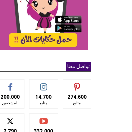
تواصل معنا
200,000
14,700
274,600
متابع
متابع
المشجعين
2,790
332,000