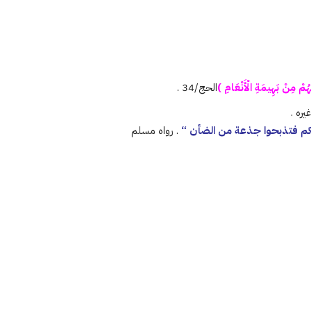
هُمْ مِنْ بَهِيمَةِ الْأَنْعَامِ )
الحج/34 .
ره .
ليكم فتذبحوا جذعة من الضأن “
. رواه مسلم