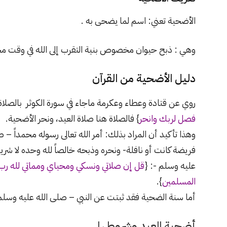
الأضحية تعني: اسم لما يضحى به .
وهي : ذبح حيوان مخصوص بنية التقرب إلى الله في وقت
دليل الأضحية من القرآن
روي عن قتادة وعطاء وعكرمة ماجاء في سورة الكوثر بالصلاة وا
فصل لربك وانحر
} فالصلاة هنا صلاة العيد، ونحر الأضحية.
وهذا تأكيد أن المراد بذلك: أمر الله تعالى رسوله محمداً –
فريضة كانت أو نافلة- ونحره وذبحه خالصاً لله وحده لا شريك
عليه وسلم -: {
قل إن صلاتي ونسكي ومحياي ومماتي لله رب ا
المسلمين
}.
أما سنة الضحية فقد ثبتت عن النبي – صلى الله عليه وسلم – 
أضحية العيد وشروطها