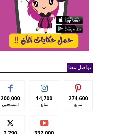
تواصل معنا
200,000
14,700
274,600
متابع
متابع
المشجعين
2,790
332,000