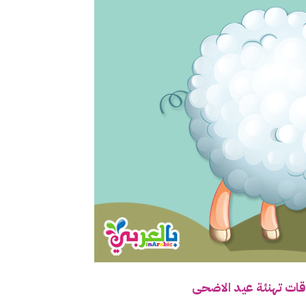
قات تهنئة عيد الاضحى