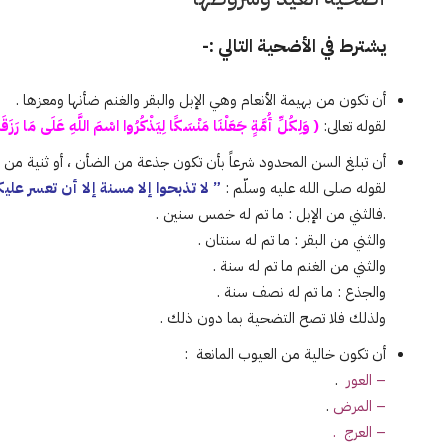
يشترط في الأضحية التالي :-
أن تكون من بهيمة الأنعام وهي الإبل والبقر والغنم ضأنها ومعزها .
لقوله تعالى:
( وَلِكُلِّ أُمَّةٍ جَعَلْنَا مَنْسَكًا لِيَذْكُرُوا اسْمَ اللَّهِ عَلَى مَا رَزَقَ
أن تبلغ السن المحدود شرعاً بأن تكون جذعة من الضأن ، أو ثنية من غي
لقوله صلى الله عليه وسلّم :
” لا تذبحوا إلا مسنة إلا أن تعسر ع
.فالثني من الإبل : ما تم له خمس سنين .
والثني من البقر : ما تم له سنتان .
والثني من الغنم ما تم له سنة .
والجذع : ما تم له نصف سنة .
ولذلك فلا تصح التضحية بما دون ذلك .
أن تكون خالية من العيوب المانعة :
– العور
.
–
المرض
.
– العرج .