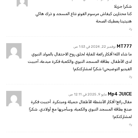
شكرا جزيلا
كنا محتارين كيفاش مرسوم الفوتو نتاع المسجد و ذرك هاكي
هنيتينا يعطيك الصحة
رد
MT777
نوفمبر 22, 2024 في 1:53 ص
ما شاء الله! أفكار رائعة للغاية لخلق روح الاحتفال بالمولد النبوي
لدى الأطفال. بطاقة المسجد النبوي والكعبة فكرة مبدعة، أحببت
الفيديو التوضيحي! شكرًا لمشاركتكم!
رد
Mp4 JUICE
مايو 9, 2025 في 12:11 ص
مقال رائع! أفكار الأنشطة للأطفال جميلة ومبتكرة. أحببت فكرة
صنع بطاقة المسجد النبوي والكعبة، وسأجربها مع أولادي. شكرًا
لمشاركتكم!
رد