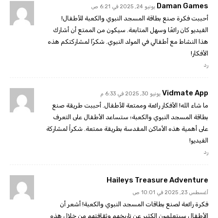
Daman Games
يونيو 24, 2025 في 6:21 ص
أحببت فكرة صنع بطاقة المسجد النبوي والكعبة للأطفال!
الفيديو كان رائعًا وسهل المتابعة. سيكون من الممتع أن أشارك
هذا النشاط مع أطفالي في المولد النبوي. شكرًا لمشاركتكم هذه
الأفكار!
رد
Vidmate App
يونيو 30, 2025 في 6:33 م
ما شاء الله! الأفكار رائعة وممتعة للأطفال. أحببت طريقة صنع
بطاقة المسجد النبوي والكعبة؛ ستساعد الأطفال على التعرف
على أهمية هذه الأماكن المقدسة بطريقة ممتعة. شكراً لمشاركة
الفيديو!
رد
Haileys Treasure Adventure
أغسطس 23, 2025 في 10:01 ص
فكرة رائعة لصنع بطاقات المسجد النبوي والكعبة! أشعر أن
الأطفال سيتعلمون الكثير عن تاريخهم وثقافتهم من خلال هذه