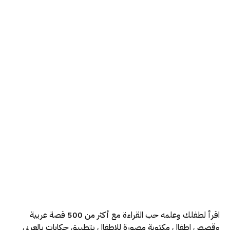
اقرأ لطفلك وعلمه حب القراءة مع أكثر من 500 قصة عربية
وقصص اطفال مكتوبة مصورة للاطفال بتطبيق حكايات بالعربي