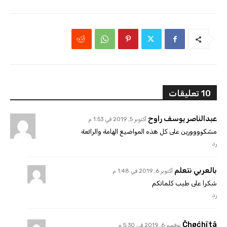
10 تعليقات
عبدالناصر يوسف راوح
أكتوبر 5, 2019 في 1:53 م
مشكوووورين على كل هذه المواضيع الهامة والرائعة
رد
بالعربي نتعلم
أكتوبر 6, 2019 في 1:48 م
شكرا على طيب كلماتكم
رد
Čhøćhïtã
نوفمبر 6, 2019 في 5:30 م