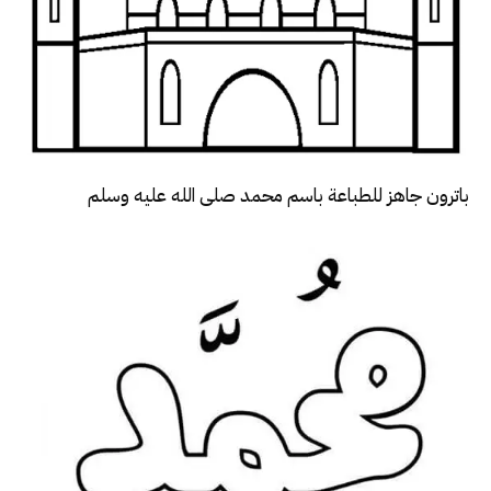
باترون جاهز للطباعة باسم محمد صلى الله عليه وسلم