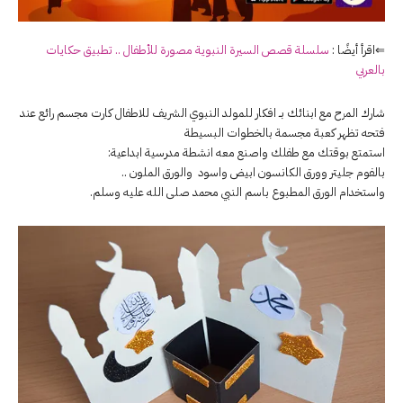
⇐اقرأ أيضًا :
سلسلة قصص السيرة النبوية مصورة للأطفال .. تطبيق حكايات
بالعربي
شارك المرح مع ابنائك بــ افكار للمولد النبوي الشريف للاطفال كارت مجسم رائع عند
فتحه تظهر كعبة مجسمة بالخطوات البسيطة
استمتع بوقتك مع طفلك واصنع معه انشطة مدرسية ابداعية:
بالفوم جليتر وورق الكانسون ابيض واسود والورق الملون ..
واستخدام الورق المطبوع باسم النبي محمد صلى الله عليه وسلم.