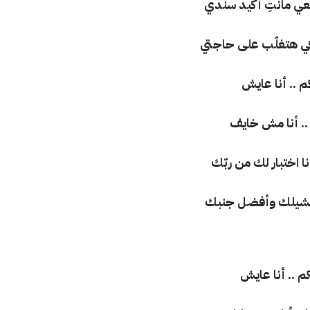
عي مانتِ أكيد سندي
ي هتغلّب على حاجتي
م .. أنا عايش
يا .. أنا مش خايف
 اختبار لك من ربّك
ت هشيلك وأفضل جنبك
م .. أنا عايش