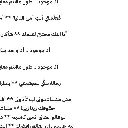
أنا موجود .. طول ماانتم معاي
مُعلّمتي أنتِ أمي الثانية ** أ
أنا ابنك محتاج لعلمك ** هأكبر
أنا موجود .. أنا واحد منك
أنا موجود .. طول ماانتم معاي
رسالة منّي لمجتمعي ** بنظ
مش هتساعدوني ليه تأذوني ** أقله
حقوقك زينا زيها ** مشاعر
لو قالوا معاق انسى كلامهم ** د
ليه حاسس إن العالم رافضك ** ان