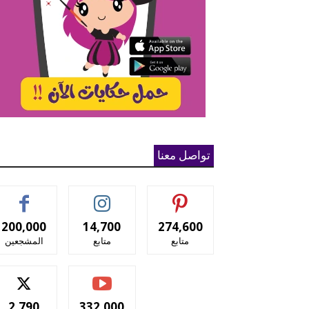
تواصل معنا
200,000
14,700
274,600
متابع
متابع
المشجعين
2,790
332,000