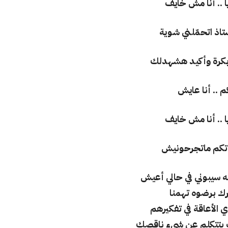
ا .. أنا مش خايف
ستاذ اتحمّلني شوية
 بكرة وأكيد هشهدلك
م .. أنا عايش
ا .. أنا مش خايف
راتكم ماتجرحونيش
 سيبوني في حالي أعيش
ك برضوه تهمنا
ي الأعاقة في تفكيرهم
ت بتتكلم عن شيء ناقصك