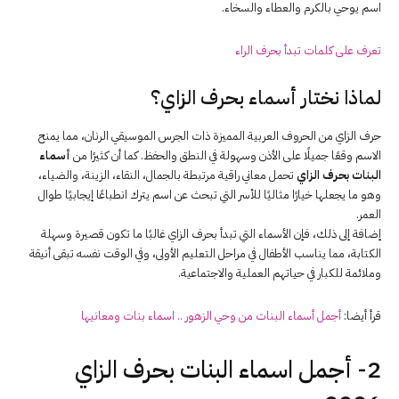
اسم يوحي بالكرم والعطاء والسخاء.
تعرف على كلمات تبدأ بحرف الراء
لماذا نختار أسماء بحرف الزاي؟
حرف الزاي من الحروف العربية المميزة ذات الجرس الموسيقي الرنان، مما يمنح
الاسم وقعًا جميلًا على الأذن وسهولة في النطق والحفظ. كما أن كثيرًا من
أسماء
البنات بحرف الزاي
تحمل معاني راقية مرتبطة بالجمال، النقاء، الزينة، والضياء،
وهو ما يجعلها خيارًا مثاليًا للأسر التي تبحث عن اسم يترك انطباعًا إيجابيًا طوال
العمر.
إضافة إلى ذلك، فإن الأسماء التي تبدأ بحرف الزاي غالبًا ما تكون قصيرة وسهلة
الكتابة، مما يناسب الأطفال في مراحل التعليم الأولى، وفي الوقت نفسه تبقى أنيقة
وملائمة للكبار في حياتهم العملية والاجتماعية.
قرأ أيضا:
أجمل أسماء البنات من وحي الزهور .. اسماء بنات ومعانيها
2- أجمل اسماء البنات بحرف الزاي