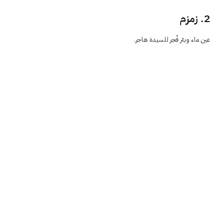
2. زمزم
عين ماء وبئر فُجر للسيدة هاجر.