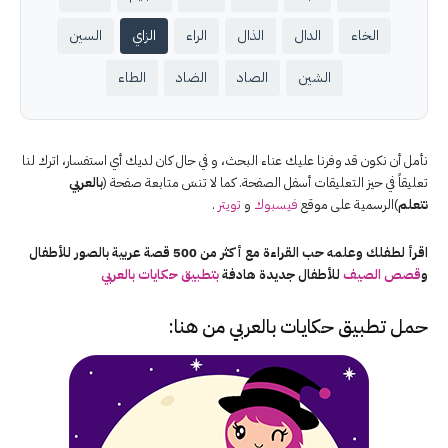
الخاء
الدال
الذال
الراء
الزاي
السين
الشين
الصاد
الضاد
الطاء
نأمل أن نكون قد وفرنا عليك عناء البحث، و في حال كان لديك أي استفسار، اترك لنا
تعليقاً في حيز التعليقات أسفل الصفحة. كما لا تنسَ متابعة صفحة (
بالعربي
نتعلم
)الرسمية على موقع
فيسبوك
و
تويتر
.
اقرأ لطفلك وعلمه حب القراءة مع أكثر من 500 قصة عربية بالصور للأطفال
و
قصص الصيف
للأطفال جديدة هادفة
بتطبيق حكايات بالعربي
حمل تطبيق
حكايات بالعربي
من هنا: