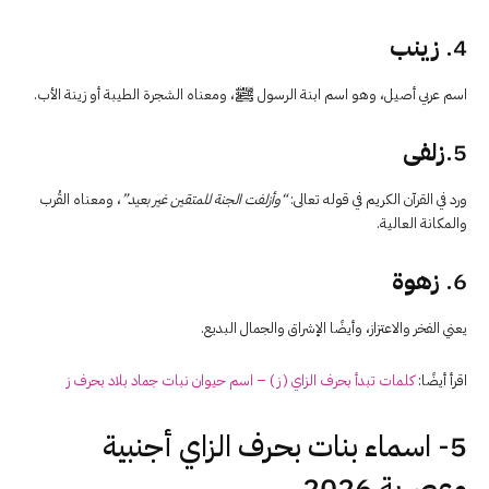
4.
زينب
اسم عربي أصيل، وهو اسم ابنة الرسول ﷺ، ومعناه الشجرة الطيبة أو زينة الأب.
5.
زلفى
ورد في القرآن الكريم في قوله تعالى:
“وأزلفت الجنة للمتقين غير بعيد”
، ومعناه القُرب
والمكانة العالية.
6.
زهوة
يعني الفخر والاعتزاز، وأيضًا الإشراق والجمال البديع.
اقرأ أيضًا:
كلمات تبدأ بحرف الزاي ( ز ) – اسم حيوان نبات جماد بلاد بحرف ز
5- اسماء بنات بحرف الزاي أجنبية
وعصرية 2026