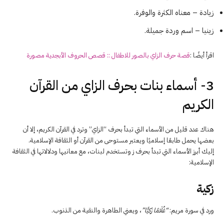
زيادة – معناه الكثرة والوفرة.
زينيا – اسم وردة جميلة.
اقرأ أيضًا :
قصة حرف الزاي بالصور للاطفال :: قصص الحروف الأبجدية مصورة
3- أسماء بنات بحرف الزاي من القرآن
الكريم
هناك عدد قليل من الأسماء التي تبدأ بحرف “الزاي” وترد في القرآن الكريم، إلا أن
بعضها يحمل طابعًا إسلاميًا ويعتبر مستوحى من القرآن أو الثقافة الإسلامية.
إليك أبرز الأسماء التي تبدأ بحرف ز وتستخدم لبنات، مع معانيها ودلالاتها في الثقافة
الإسلامية:
زكية
ورد في سورة مريم:
“غُلَامًا زَكِيًّا”
، ويعني الطاهرة والنقية من الذنوب.