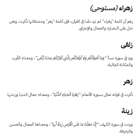
زهراء
(مستوحى)
رغم أن كلمة “زهراء” لم ترد نصًا في القرآن، فإن كلمة “زهر” ومشتقاتها ذُكرت، وهي
تدل على النضارة والجمال والإشراق.
زلفى
ورد في سورة سبأ:
“وَمَا أَمْوَالُكُمْ وَلَا أَوْلَادُكُم بِالَّتِي تُقَرِّبُكُمْ عِندَنَا زُلْفَى”
، ومعناه القُرب
والمكانة العالية.
زهر
ذُكرت في قوله تعالى بسورة الأنعام:
“زَهْرَةَ الْحَيَاةِ الدُّنْيَا”
، ومعناه جمال الدنيا وزينتها.
زينة
وردت في سورة الكهف:
“إِنَّا جَعَلْنَا مَا عَلَى الْأَرْضِ زِينَةً لَّهَا”
، ومعناها الجمال والحسن
والزخرفة.