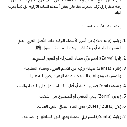
هل تحبّون سماع القصص والأسماء الجميلة من بلدان أخرى؟ اليوم سنذهب في
رحلة صغيرة إلى تركيا لنتعرف معًا على بعض
أسماء البنات التركية
التي تبدأ بحرف
الراء
.
إليكم بعض الأسماء الجميلة:
زينب
(Zeynep):من أشهر الأسماء التركية ذات الأصل العربي، يعني
الشجرة الطيبة أو زينة الأب، وهو اسم ابنة الرسول ﷺ.
زاريا
(Zarya): اسم تركي معناه المشرقة أو الفجر المضيء.
زهراء
(Zehra):صيغة تركية من الاسم العربي، ومعناه المضيئة
والمشرقة، وهو لقب السيدة فاطمة الزهراء رضي الله عنها.
زينيت
(Zenit):يعني القمة أو أعلى نقطة، ويدل على الرفعة والمجد.
زيرين
(Zerin):يعني الذهبي أو المصنوع من الذهب.
زلال
(Zülel / Zülal):يعني الماء الصافي النقي العذب.
زينيتا
(Zenita):اسم تركي حديث يعني النور الساطع أو المتألقة.