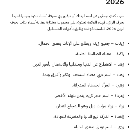
2026
سواء كنتِ تبحثين عن اسم لبنتك أو ترغبين في معرفة أسماء نادرة وجميلة تبدأ
بحرف
الزاي
، فهذه القائمة تحتوي على مجموعة مختارة بعنايةأسماء بنات بحرف
الزين 2026، تناسب ذوقك وتليق بأميرات المستقبل
زينات – جميع زينة ويطلع على الإناث بمعنى الجمال.
زاكية – معناه الصالحة الطيبة.
زهد – الانقطاع عن الدنيا وملذاتها والانشغال بأمور الدين.
زهاء – اسم عربي معناه استخف، وتكبر وأشرق ونما.
زهيرة – المرأة الحسناء المشرقة.
زمردة – اسم حجر كريم يتميز بلونه الأخضر.
زولا – زولا مؤنث وزل وهو الشجاع الفطن.
زاهدة – التاركة لهو الدنيا والمتفرغة للعبادة.
زوي – اسم يوناني بمعنى الحياة.