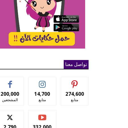
تواصل معنا
200,000
14,700
274,600
متابع
متابع
المشجعين
2,790
332,000