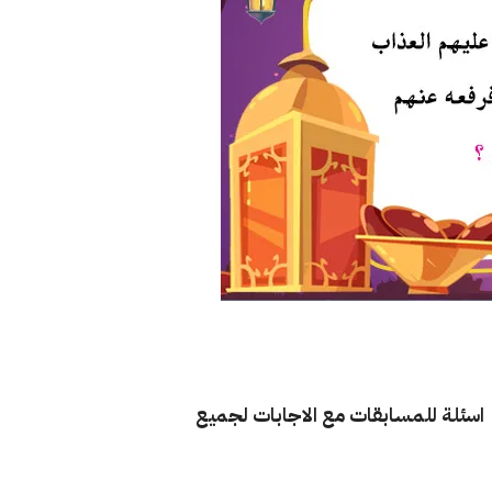
ازير رمضان اسئلة مسابقات اسلامية واجابتها 2021، اسئلة للمسابقات مع الاجابات لجميع