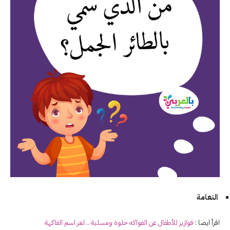
النعامة
اقرأ ايضا :
فوازير للأطفال عن الفواكه حلوة ومسلية .. لغز اسم الفاكهة