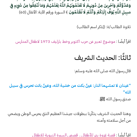
وَعَدُوَّكُمْ وَآخَرِينَ مِنْ دُونِهِمْ لَا تَعْلَمُونَهُمُ اللَّهُ يَعْلَمُهُمْ وَمَا تُنْفِقُوا مِنْ شَيْءٍ فِي
سَبِيلِ اللَّهِ يُوَفَّ إِلَيْكُمْ وَأَنْتُمْ لَا تُظْلَمُونَ
﴾ السورة ورقم الآية: الأنفال (60)
تلاوة الطالب/ة: (يُذكر اسم الطالب)
اقرأ أيضًا :
موضوع تعبير عن حرب اكتوبر وخط بارليف 1973 لاطفال المدارس
ثالثًا: الحديث الشريف
قال رسول الله صلى الله عليه وسلم:
“عينان لا تمسّهما النار: عينٌ بكت من خشية الله، وعينٌ باتت تحرس في سبيل
الله”
صدق رسول الله ﷺ.
وهذا الحديث الشريف يذكّرنا ببطولات جيشنا العظيم الذي يحرس الوطن ويضحي
من أجل سلامته وأمنه
اقرأ أيضًا :
قصة غزوة بدر للأطفال .. قصص السيرة النبوية للاطفال