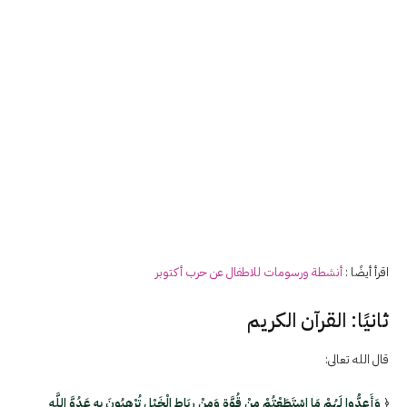
اقرأ أيضًا :
أنشطة ورسومات للاطفال عن حرب أكتوبر
ثانيًا: القرآن الكريم
قال الله تعالى:
﴿
وَأَعِدُّوا لَهُمْ مَا اسْتَطَعْتُمْ مِنْ قُوَّةٍ وَمِنْ رِبَاطِ الْخَيْلِ تُرْهِبُونَ بِهِ عَدُوَّ اللَّهِ