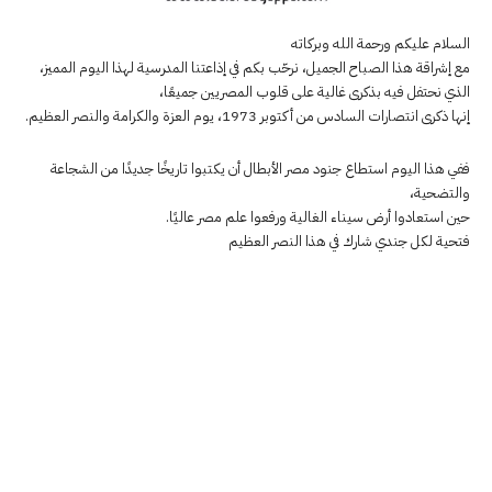
السلام عليكم ورحمة الله وبركاته
مع إشراقة هذا الصباح الجميل، نرحّب بكم في إذاعتنا المدرسية لهذا اليوم المميز،
الذي نحتفل فيه بذكرى غالية على قلوب المصريين جميعًا،
إنها ذكرى انتصارات السادس من أكتوبر 1973، يوم العزة والكرامة والنصر العظيم.
ففي هذا اليوم استطاع جنود مصر الأبطال أن يكتبوا تاريخًا جديدًا من الشجاعة
والتضحية،
حين استعادوا أرض سيناء الغالية ورفعوا علم مصر عاليًا.
فتحية لكل جندي شارك في هذا النصر العظيم