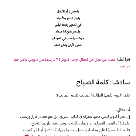
يا مصر يا أم الأبطال
يا رمز النصر والأمجاد
في أكتوبر رفعنا الرأس
والنصر كان لنا ميعاد
جيشك يا مصر في الميدان
حمى الأرض وصان البلاد
اقرأ أيضًا :
قصة عن بطل من ابطال حرب اكتوبر 73 .. إسماعيل بيومى قاهر خط
بارليف
سادسًا: كلمة الصباح
كلمة اليوم تلقيها الطالبة/الطالب (اسم الطالب):
أصدقائي،
إن نصر أكتوبر ليس مجرد معركة في كتاب التاريخ، بل هو قصة إصرار وإيمان.
علمتنا أن العمل الجماعي والإيمان بالله والوطن هما طريق النجاح.
فلنحافظ جميعًا على وطننا، ونعمل بجد واجتهاد كما فعل أبطال أكتوبر،