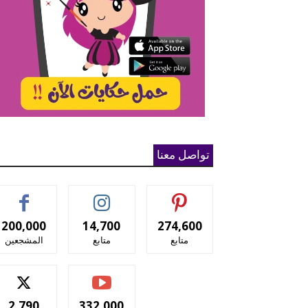
تواصل معنا
200,000
14,700
274,600
متابع
متابع
المشجعين
2,790
332,000