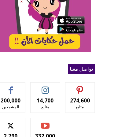
تواصل معنا
200,000
14,700
274,600
متابع
متابع
المشجعين
2,790
332,000