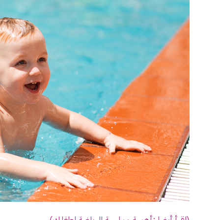
(اقرأ أيضا :أهمية ممارسة الرياضة لطفلك)