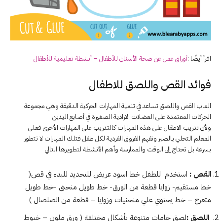
اقرأ أيضًا :
أوراق عمل عن صحة الأسنان للأطفال – أنشطة تعليمية للأطفال
فوائد القص واللصق للاطفال
العاب القص واللصق تساعد في تنمية المهارات الحركية الدقيقة وهي مجموعة
الحركات المعتمدة على العضلات الارادية الصغيرة في أصابع اليدين
ولأن تدريب الاطفال على هذه المهارات كالتدريب على المهارات الأخرى فعلى
المعلم التحلي بالصبر وتفهم الفروق الفردية لكل طفل فتلك المهارات لا تتطور
بسرعة بل تحتاج إلى الوقت والممارسة وأهم الأنشطة لتطويرها التالي
القص :
استخدم للطفل خط اسود عريض للتحديد للبدء في قص(
خط مستقيم- زوايا قطعة من الورق- خط طويل منحنى -خط طويل
متعرج – خط يحتوي علي منحنيات وزوايا – قطعة من الصلصال )
اللصق :
لصق خامات متنوعة بأشكال مختلفة ( ورق ملون – خيوط