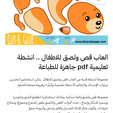
العاب قص ولصق للاطفال .. انشطة
تعليمية pdf جاهزة للطباعة
مجموعة أنشطة فنية من العاب قص ولصق للاطفال يمكن استخدامها لتحسين
مهارات الإمساك والتحكم كأنشطة تعليمية وأيضًا ترفيهية ممتعة للصغار
مجموعة قص ولصق رائعة مبتكرة يمكنك استخدامها لتقطيع الصور وتلوينها
ورسمها لابتكار وإبداع ، حيث أدوات القص واللصق مقص (متعرج ومموج) ونماذج
حيوانات وألوان ماركر قابلة للغسيل وقلم رصاص وأنبوبة صمغ