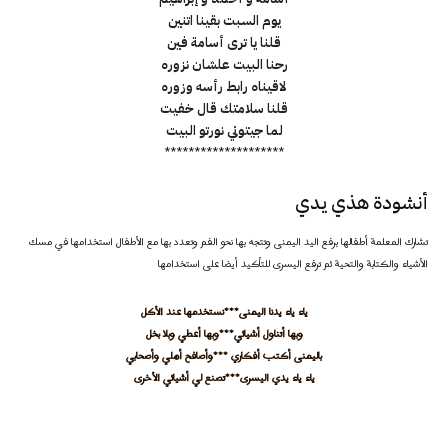
يوم السبت بقينا اتنين
قلنا يا ترى أسامة فين
رحنا البيت علشان نزوره
لاقيناه رابط رأسه وزوره
قلنا سلامتك قال خفيت
لما جيتوني نورتو البيت
********************
أنشودة هذي يدي
تشارك المعلمة أطفالها برفع اليد اليمنى وتتجه بها نحو الفم وتعدد بها مع الأطفال استخدامها في مسك
الأشياء والكتابة والتحية ثم ترفع اليسرى للتأكيد أيضا على استخدامها
ياء ياء يدنا اليمنى***نستخدمها عند الأكل
وبها أتناول أشيائي***وبها أعطي وبلا بخل
باليمنى أكتب أفكاري ***وأصافح أهلي وأصحابي
ياء ياء يدي اليسرى***تصنع لي أشيائي الأخرى