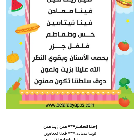
إحـنــا الـخـضــار*** مـيـن زيـنـا مـيـن
فـيـنــا مــعــادن*** فـيـنـا فيـتـامـيـن