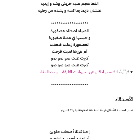
القط هجم عليه خربش وشه و إيديه
علشان دايما يعاكسه و يشده من رجليه
********************
الصياد اصطاد عصفورة
و حبسها في عشة صغيورة
العصفورة زعلت ضعفت
آم طيرها لعبت فرحت
كبرت غنت صو صو صو
كبرت غنت صو صو صو
♥اقرأ أيضًا:
قصص اطفال عن الحيوانات الاليفة – وحدةالغذاء
********************
الأصدقاء
تعلم المعلمة الأطفال قيمة الصداقة الحقيقة وعيادة المريض
إحنا ثلاثة أصحاب حلوين
أسامة و أحمد و إبراهيم