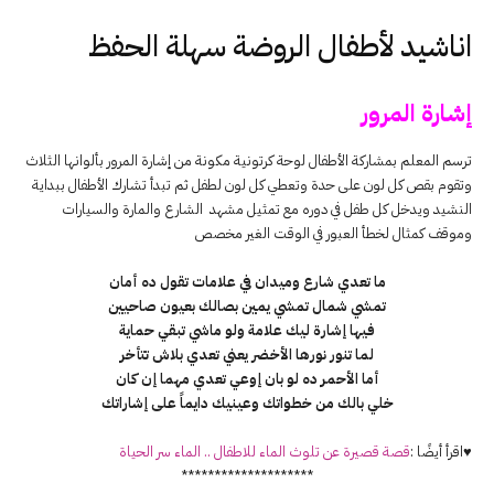
اناشيد لأطفال الروضة سهلة الحفظ
إشارة المرور
ترسم المعلم بمشاركة الأطفال لوحة كرتونية مكونة من إشارة المرور بألوانها الثلاث
وتقوم بقص كل لون على حدة وتعطي كل لون لطفل ثم تبدأ تشارك الأطفال ببداية
النشيد ويدخل كل طفل في دوره مع تمثيل مشهد الشارع والمارة والسيارات
وموقف كمثال لخطأ العبور في الوقت الغير مخصص
ما تعدي شارع وميدان في علامات تقول ده أمان
تمشي شمال تمشي يمين بصالك بعيون صاحيين
فيها إشارة ليك علامة ولو ماشي تبقي حماية
لما تنور نورها الأخضر يعني تعدي بلاش تتأخر
أما الأحمر ده لو بان إوعي تعدي مهما إن كان
خلي بالك من خطواتك وعينيك دايماً على إشاراتك
♥اقرأ أيضًا :
قصة قصيرة عن تلوث الماء للاطفال .. الماء سر الحياة
********************