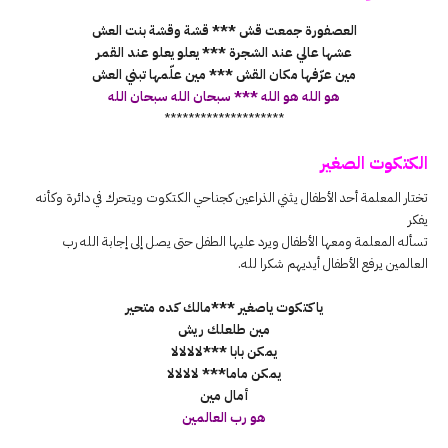
العصفورة جمعت قش *** قشة وقشة بنت العش
عشها عالي عند الشجرة *** يعلو يعلو عند القمر
مين عرّفها مكان القش *** مين علّمها تبني العش
هو الله هو الله *** سبحان الله سبحان الله
********************
الكتكوت الصغير
تختار المعلمة أحد الأطفال يثني الذراعين كجناحي الكتكوت ويتحرك في دائرة وكأنه
يفكر
تسأله المعلمة ومعها الأطفال ويرد عليها الطفل حتى يصل إلى إجابة الله رب
العالمين يرفع الأطفال أيديهم شكرا لله.
ياكتكوت ياصغير ***مالك كده متحير
مين طلعلك ريش
يمكن بابا ***لالالالا
يمكن ماما*** لالالالا
أمال مين
هو رب العالمين