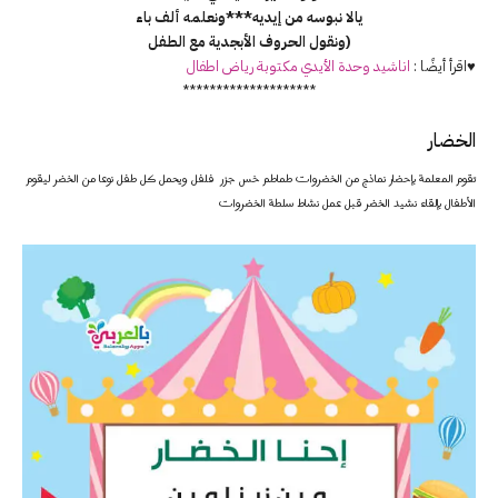
يالا نبوسه من إيديه***ونعلمه ألف باء
(ونقول الحروف الأبجدية مع الطفل
♥اقرأ أيضًا :
اناشيد وحدة الأيدي مكتوبة رياض اطفال
********************
الخضار
تقوم المعلمة بإحضار نماذج من الخضروات طماطم خس جزر فلفل ويحمل كل طفل نوعا من الخضر ليقوم
الأطفال بإلقاء نشيد الخضر قبل عمل نشاط سلطة الخضروات