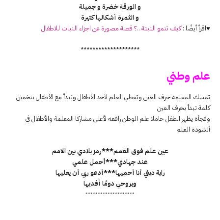
و الورقة خضرة و جميلة
و الثمرة أشكالها كتيرة
♥اقرأ أيضًا :
كيف تنمو النبتة ..؟ قصة مصورة عن اجزاء النبات للاطفال
********************
علم وطني
تمسك المعلمة حرف العين وتعطي العلم لأحد الأطفال وتبدأ مع الأطفال بتخمين
كلمة تبدأ بحرف العين
وفجأة يظهر الطفل حاملا علم الوطن رافعه لأعلى مشاركا المعلمة والأطفال في
أنشودة العلم
عين علم فوق القمم***رمز بلادي بين الامم
عند جهادي***أحمل علمي
راية ديني أنا أحميها***أدعو ربي أن يعليها
وبروحي دومًا أفديها
********************