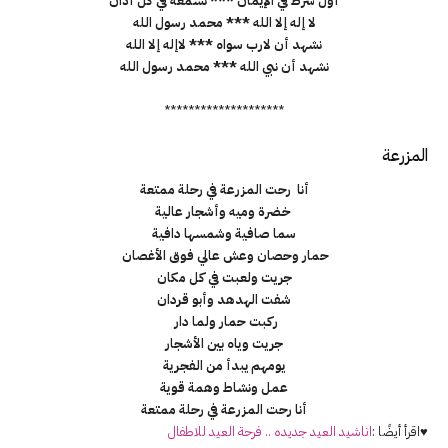
أول شرط في الإيمان *** نسمعه في كل أذان
لا إله إلا الله *** محمد رسول الله
نشهد أن لارب سواه *** لاإله إلا الله
نشهد أن نبي الله *** محمد رسول الله
********************
المزرعة
أنا رحت المزرعة في رحلة ممتعة
خضرة وميه وأشجار عالية
سما صافية وشمسها دافية
حمار وحصان وعش عالي فوق الأغصان
جريت ولعبت في كل مكان
شفت الهدهد وأبو قردان
ركبت حمار ولما دار
جريت وياه بين الأشجار
يومهم يبدأ من الفجرية
عمل ونشاط وهمة قوية
أنا رحت المزرعة في رحلة ممتعة
♥اقرأ أيضًا :
اناشيد العيد جديده .. فرحة العيد للاطفال