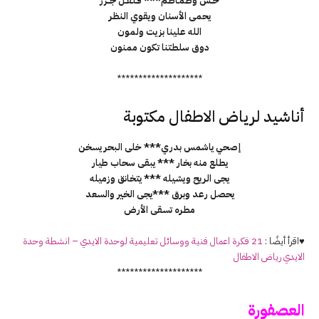
خـــس وطـمـاطـم*** فـلـفــل جــــزر
يحمى الأسنان ويقوي النظر
الله علينا بزيت ولمون
دوق سلطتنا تكون ممنون
********************
أناشيد لرياض الاطفال مكتوبة
إصحي ياشمس بدري*** خلى البحر يسخن
يطلع منه بخار *** يبقى سحاب طيار
يجى الريح ويشيله *** يتخانق وزميله
يحصل رعد وبرق ***يجى الخير والسعد
مطره تسقى الأرض
♥اقرأ أيضًا :
21 فكرة اعمال فنية ووسائل تعليمية لوحدة الايدي – انشطة وحدة
الايدي رياض الاطفال
********************
العصفورة