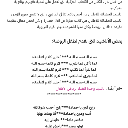
من خلال شراء الكثير من الألعاب الحركية التي تعمل على تنمية عقولهم وتقوية
مداركهم.
اناشيد الحضانة للاطفال من أجمل ذكرياتنا في الماضى والتى لا تنسى بمرور الزمان
اناشيد الحضانة للاطفال هى كانت عبارة عن اغاني قصيرة ولكن تحمل معانى عظيمة
مفيدة لاطفال الروضة وكان منها اناشيد تعليم القيم التربوية
بعض الأناشيد التى تقدم لطفل الروضة:
بسم الله بسم الله *** أحلى كلام اتعلمناه
لما نأكل لما نشرب *** لازم كلمة بسم الله
لما نقرأ لما نكتب *** لازم كلمة بسم الله
لما نجرى لما نلعب *** لازم كلمة بسم الله
بسم الله بسم الله *** أحلى كلام اتعلمناه
♥اقرأ أيضًا :
اناشيد وحدة الغذاء لرياض الاطفال
********************
رايح فين يا حمادة***رايح أجيب شوكلاتة
أنت ومين ياحمادة***أنا وماما وبابا
شفتم ماما*** جابتلى إيه
نونو صغير***ياختي عليه