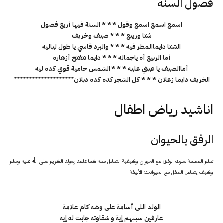
فصول السنة
اسمع اسمع اسمع وقول * * * السنة فيها أربع فصول
شتا وربيع * * * صيف وخريف
الشتا دايماالمطر فيه * * * والبرد قاسي يا طول لياليه
أما الربيع أه ياجماله * * * دايما تتفتح أزهاره
أماالصيف يا عيني عليه * * * الشمس حامية قوي كده ليه
الخريف دايما زعلان * * * كل الشجر كده كده دبلان
********************
اناشيد رياض اطفال
الرفق بالحيوان
تعلم المعلمة سلوك الرفق مع الحيوان وكيفية التعامل معه كما علمنا رسولنا الكريم صلى الله عليه وسلم
وكيف يتعامل الطفل مع الحيوانات الأليفة
الولد اللى أسامة على وشه كام علامة
عارفين سببهم إية و شقاوته جابت له إيه