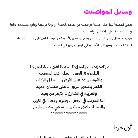
وسائل المواصلات
تعطي المعلمة لكل طفل وسيلة مواصلات من ألعابهم بالحضانة أو لوحة مرسومة وملونة بمساعدة الأطفال
وتبدأ المعلمة بسؤال الأطفال بنركب ايه ؟
ويجيب الطفل بالوسيلة التي معه ويوضح أين تسير بالأنشودة فيتعرف الطفل على وسائل المواصلات
المختلفة منها مايسير على الأرض أو في البحر أو يطير في السماء .
بنركب إيه … بنركب إيه؟ … ياللا نغني … بنركب إيه؟
الطيارة في الجو … بتطير عند السحاب
والأتوبيس ده على الأرض … بينقل الركاب
القطر بيمشي سريع … على قضبان حديد
والعربية في الشارع … بتزمر من بعيد
أما المركب في البحر … بتعوم وكمان في النيل
والعجلة بتاعتي ممكن … تمشي مشوار طويل
********************
أول شرط