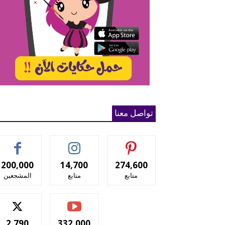
تواصل معنا
200,000
14,700
274,600
متابع
متابع
المشجعين
2,790
332,000