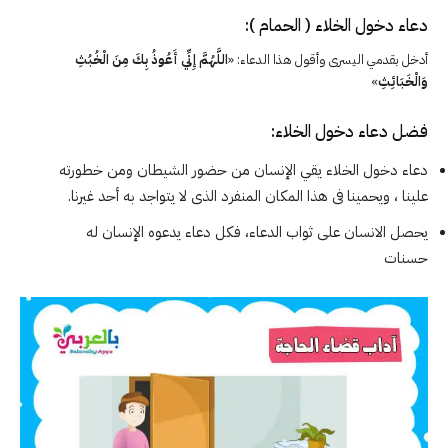
دعاء دخول الخلاء ( الحمام ):
أدخل بقدمي اليسرى وأقول هذا الدعاء: «
اللَّهُمَّ إِنِّي أَعُوذُ بِكَ مِنَ الْخُبُثِ
وَالْخَبَائِثِ
»
فضل دعاء دخول الخلاء:
دعاء دخول الخلاء يقي الإنسان من حضور الشيطان ومن خطورته
علينا ، ويحمينا فى هذا المكان المنفرد الذى لا يتواجد به أحد غيرنا.
يحصل الانسان على ثواب الدعاء، فكل دعاء يدعوه الإنسان له
حسنات