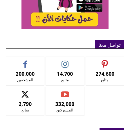
تواصل معنا
200,000
14,700
274,600
متابع
متابع
المشجعين
2,790
332,000
المشتركين
متابع