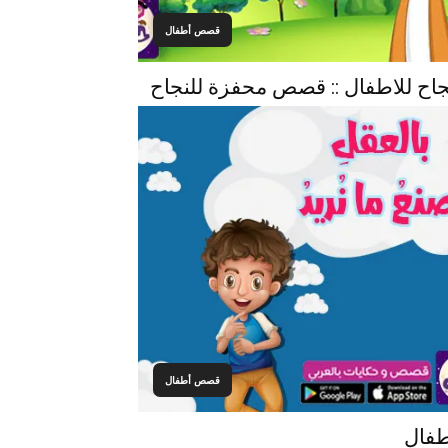
قصص أطفال
ح للاطفال :: قصص محفزة للنجاح
قصص أطفال
طفال