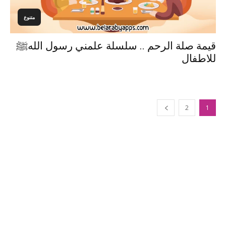
متنوع
قيمة صلة الرحم .. سلسلة علمني رسول اللهﷺ
للاطفال
2
1