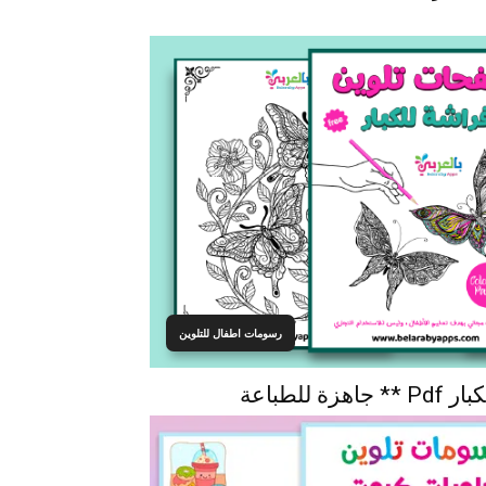
رسومات اطفال للتلوين
للطباعة