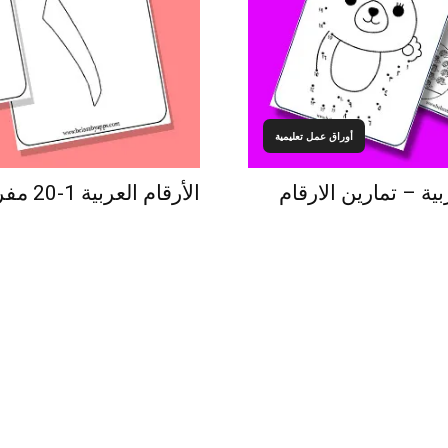
أوراق عمل تعليمية
لاعداد من 1 إلى 20 بالعربية – تمارين الارقام
الأرقام العربية 1-20 مفرغة للتلوين.. ارقام جاهزة للطباعة