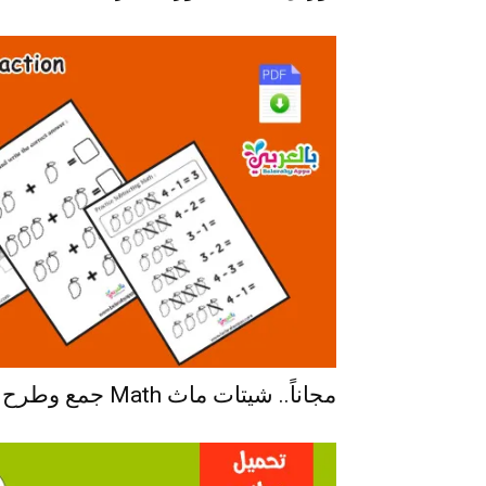
مجاناً.. شيتات ماث Math جمع وطرح الاعداد PDF