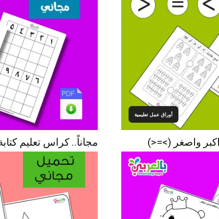
أوراق عمل تعليمية
اكبر واصغر (>=<)
مجاناً.. كراس تعليم كتابة الأعدا