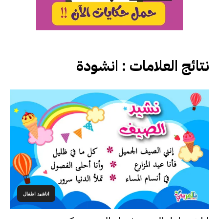
نتائج العلامات :
انشودة
اناشيد اطفال