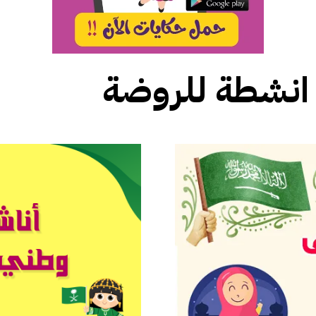
انشطة للروضة