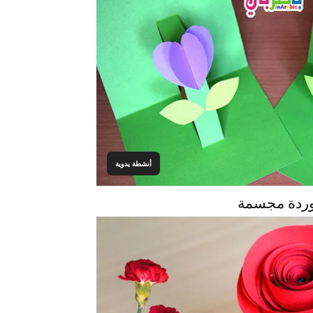
أنشطة يدوية
د وردة مجسمة