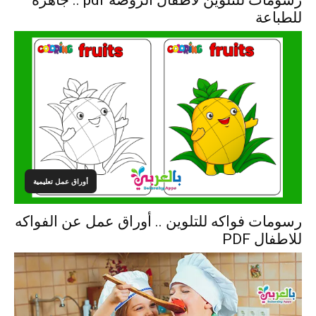
رسومات للتلوين لاطفال الروضة pdf .. جاهزة
للطباعة
أوراق عمل تعليمية
رسومات فواكه للتلوين .. أوراق عمل عن الفواكه
للاطفال PDF