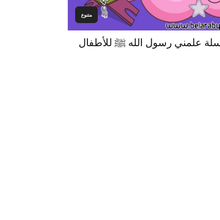
متنوع
لسلة علمني رسول الله ﷺ للأطفال