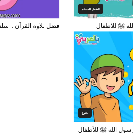
الطفل المسلم
له ﷺ للاطفال
فضل تلاوة القرآن .. س
متنوع
 رسول الله ﷺ للأطفال