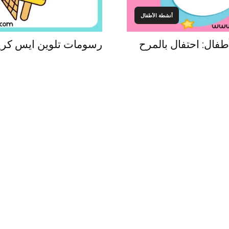
أنشطة الأطفال
فال: احتفال بالمرح
رسومات تلوين ايس كريم 