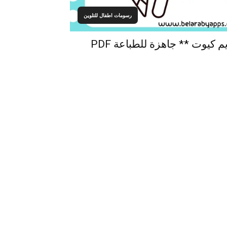
رسومات اطفال للتلوين
كيوت ** جاهزة للطباعة PDF