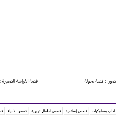
صور :: قصة نحولة
قصة الفراشة الصغيرة 
داب وسلوكيات
قصص إسلامية
قصص اطفال تربوية
قصص الانبياء
قص